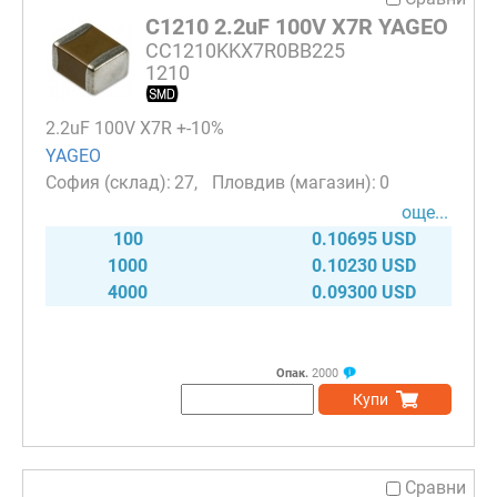
C1210 2.2uF 100V X7R YAGEO
CC1210KKX7R0BB225
1210
2.2uF 100V X7R +-10%
YAGEO
27
0
още...
100
0.10695 USD
1000
0.10230 USD
4000
0.09300 USD
Опак.
2000
Купи
Сравни