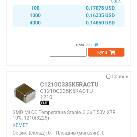
още...
100
0.17078 USD
1000
0.16335 USD
4000
0.14850 USD
Опак.
2000
Купи
Сравни
C1210C335K5RACTU
C1210C335K5RACTU
1210
SMD MLCC Temperature Stable, 3.3uF, 50V, X7R,
10%, 1210(3225)
KEMET
0
0