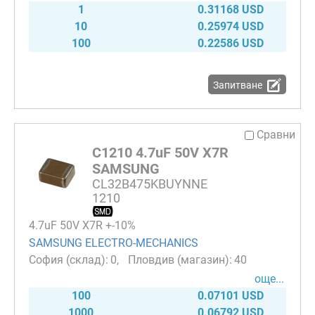
1
0.31168 USD
10
0.25974 USD
100
0.22586 USD
Запитване
Сравни
C1210 4.7uF 50V X7R
SAMSUNG
CL32B475KBUYNNE
1210
4.7uF 50V X7R +-10%
SAMSUNG ELECTRO-MECHANICS
0
40
още...
100
0.07101 USD
1000
0.06792 USD