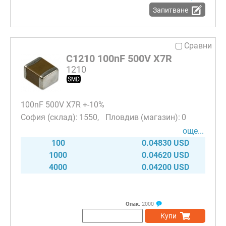
Запитване
Сравни
C1210 100nF 500V X7R
1210
100nF 500V X7R +-10%
1550
0
още...
100
0.04830 USD
1000
0.04620 USD
4000
0.04200 USD
Опак.
2000
Купи