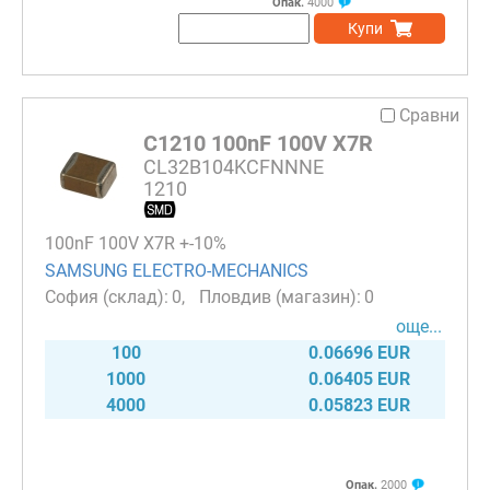
Опак.
4000
Купи
Сравни
C1210 100nF 100V X7R
CL32B104KCFNNNE
1210
100nF 100V X7R +-10%
SAMSUNG ELECTRO-MECHANICS
0
0
още...
100
0.06696 EUR
1000
0.06405 EUR
4000
0.05823 EUR
Опак.
2000