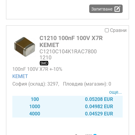
Запитване
Сравни
C1210 100nF 100V X7R
KEMET
C1210C104K1RAC7800
1210
100nF 100V X7R +-10%
KEMET
3297
0
още...
100
0.05208 EUR
1000
0.04982 EUR
4000
0.04529 EUR