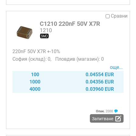
Сравни
C1210 220nF 50V X7R
1210
220nF 50V X7R +-10%
0
0
още...
100
0.04554 EUR
1000
0.04356 EUR
4000
0.03960 EUR
Опак.
2000
Запитване