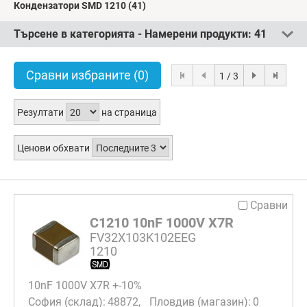
Кондензатори SMD 1210
(41)
Търсене в категорията - Намерени продукти:
41
Сравни избраните
(0)
1 / 3
Резултати
на страница
Ценови обхвати
Сравни
C1210 10nF 1000V X7R
FV32X103K102EEG
1210
10nF 1000V X7R +-10%
48872
0