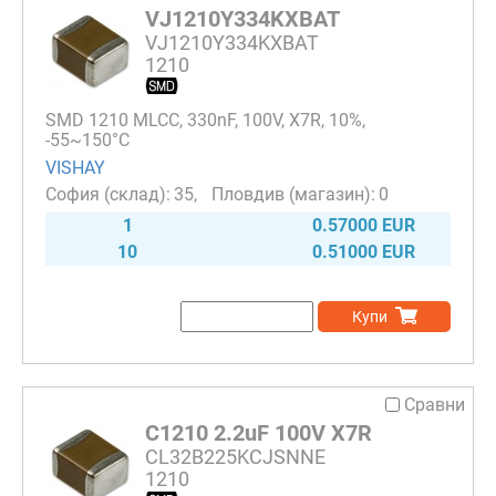
VJ1210Y334KXBAT
VJ1210Y334KXBAT
1210
SMD 1210 MLCC, 330nF, 100V, X7R, 10%,
-55~150°C
VISHAY
35
0
1
0.57000 EUR
10
0.51000 EUR
Купи
Сравни
C1210 2.2uF 100V X7R
CL32B225KCJSNNE
1210