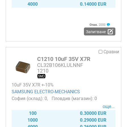
4000
0.14000 EUR
Опак.
2000
Запитване
Сравни
C1210 10uF 35V X7R
CL32B106KLULNNF
1210
10uF 35V X7R +-10%
SAMSUNG ELECTRO-MECHANICS
0
0
още...
100
0.30000 EUR
1000
0.29000 EUR
4000
0.26000 EUR