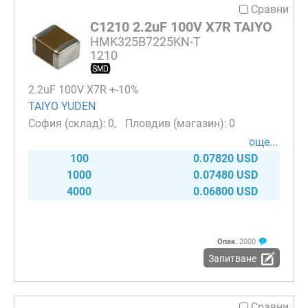
Сравни
C1210 2.2uF 100V X7R TAIYO
HMK325B7225KN-T
1210
2.2uF 100V X7R +-10%
TAIYO YUDEN
0
0
още...
100
0.07820 USD
1000
0.07480 USD
4000
0.06800 USD
Опак.
2000
Запитване
Сравни