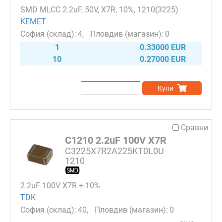
SMD MLCC 2.2uF, 50V, X7R, 10%, 1210(3225)
KEMET
4
0
1
0.33000 EUR
10
0.27000 EUR
Купи
Сравни
C1210 2.2uF 100V X7R
C3225X7R2A225KT0L0U
1210
2.2uF 100V X7R +-10%
TDK
40
0