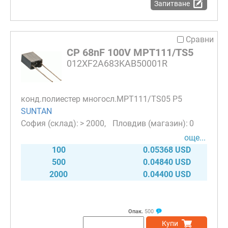
Запитване
Сравни
CP 68nF 100V MPT111/TS5
012XF2A683KAB50001R
конд.полиестер многосл.MPT111/TS05 P5
SUNTAN
> 2000
0
още...
100
0.05368 USD
500
0.04840 USD
2000
0.04400 USD
Опак.
500
Купи