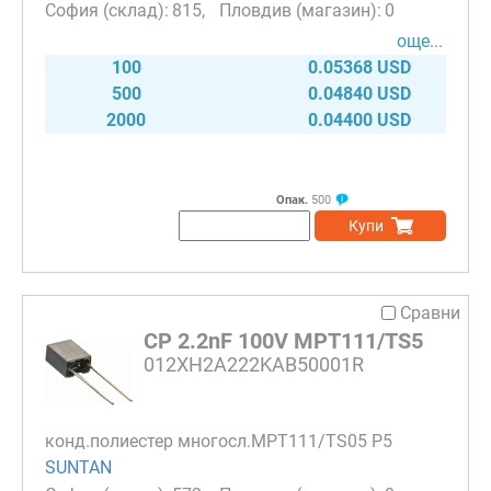
815
0
още...
100
0.05368 USD
500
0.04840 USD
2000
0.04400 USD
Опак.
500
Купи
Сравни
CP 2.2nF 100V MPT111/TS5
012XH2A222KAB50001R
конд.полиестер многосл.MPT111/TS05 P5
SUNTAN