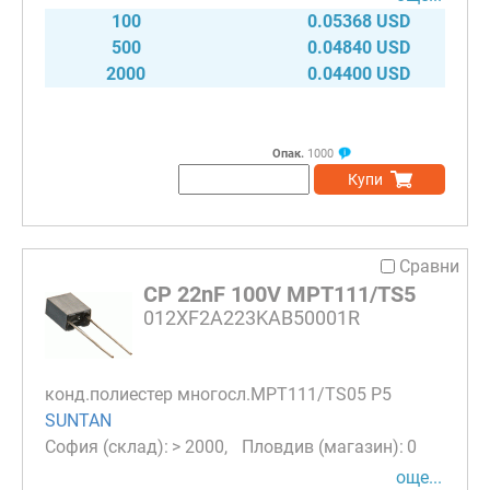
100
0.05368 USD
500
0.04840 USD
2000
0.04400 USD
Опак.
1000
Купи
Сравни
CP 22nF 100V MPT111/TS5
012XF2A223KAB50001R
конд.полиестер многосл.MPT111/TS05 P5
SUNTAN
> 2000
0
още...