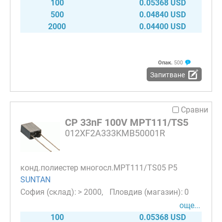
100
0.05368 USD
500
0.04840 USD
2000
0.04400 USD
Опак.
500
Запитване
Сравни
CP 33nF 100V MPT111/TS5
012XF2A333KMB50001R
конд.полиестер многосл.MPT111/TS05 P5
SUNTAN
> 2000
0
още...
100
0.05368 USD