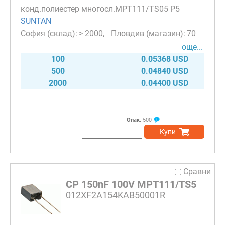
конд.полиестер многосл.MPT111/TS05 P5
SUNTAN
> 2000
70
още...
100
0.05368 USD
500
0.04840 USD
2000
0.04400 USD
Опак.
500
Купи
Сравни
CP 150nF 100V MPT111/TS5
012XF2A154KAB50001R