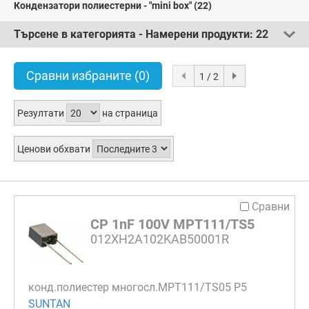
Кондензатори полиестерни - "mini box"
(22)
Търсене в категорията - Намерени продукти:
22
Сравни избраните
(0)
1 / 2
Резултати
на страница
Ценови обхвати
Сравни
CP 1nF 100V MPT111/TS5
012XH2A102KAB50001R
конд.полиестер многосл.MPT111/TS05 P5
SUNTAN