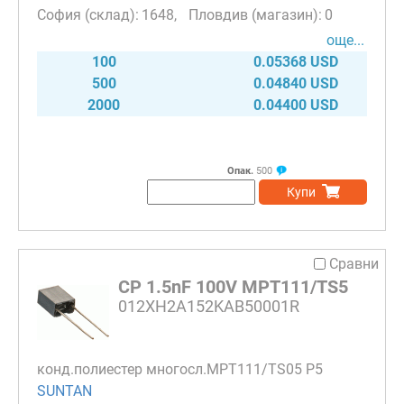
1648
0
още...
100
0.05368 USD
500
0.04840 USD
2000
0.04400 USD
Опак.
500
Купи
Сравни
CP 1.5nF 100V MPT111/TS5
012XH2A152KAB50001R
конд.полиестер многосл.MPT111/TS05 P5
SUNTAN