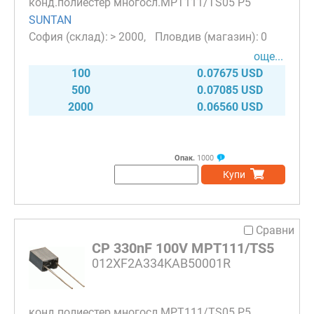
конд.полиестер многосл.MPT111/TS05 P5
SUNTAN
> 2000
0
още...
100
0.07675 USD
500
0.07085 USD
2000
0.06560 USD
Опак.
1000
Купи
Сравни
CP 330nF 100V MPT111/TS5
012XF2A334KAB50001R
конд.полиестер многосл.MPT111/TS05 P5