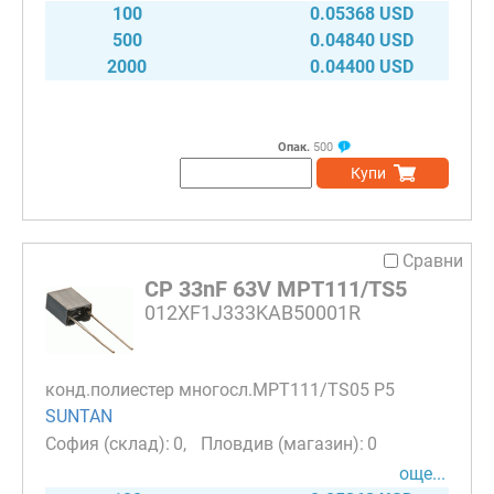
100
0.05368 USD
500
0.04840 USD
2000
0.04400 USD
Опак.
500
Купи
Сравни
CP 33nF 63V MPT111/TS5
012XF1J333KAB50001R
конд.полиестер многосл.MPT111/TS05 P5
SUNTAN
0
0
още...