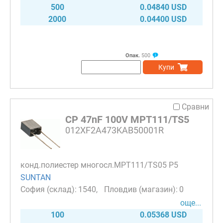
500
0.04840 USD
2000
0.04400 USD
Опак.
500
Купи
Сравни
CP 47nF 100V MPT111/TS5
012XF2A473KAB50001R
конд.полиестер многосл.MPT111/TS05 P5
SUNTAN
1540
0
още...
100
0.05368 USD