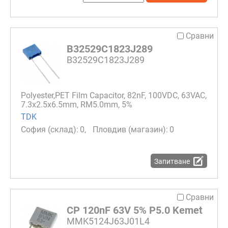
Сравни
B32529C1823J289
B32529C1823J289
Polyester,PET Film Capacitor, 82nF, 100VDC, 63VAC,
7.3x2.5x6.5mm, RM5.0mm, 5%
TDK
0
0
Запитване
Сравни
CP 120nF 63V 5% P5.0 Kemet
MMK5124J63J01L4