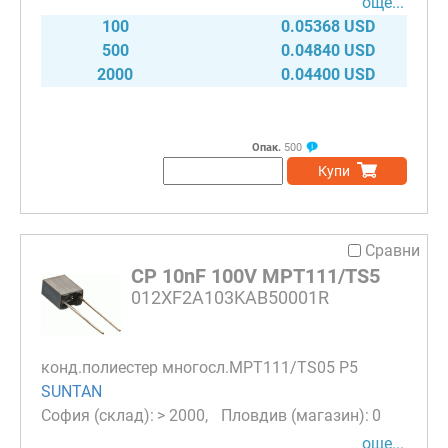
още...
100
0.05368 USD
500
0.04840 USD
2000
0.04400 USD
Опак.
500
Купи
Сравни
CP 10nF 100V MPT111/TS5
012XF2A103KAB50001R
конд.полиестер многосл.MPT111/TS05 P5
SUNTAN
> 2000
0
още...