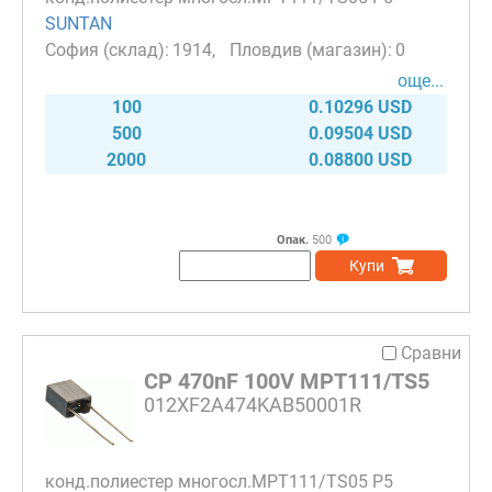
SUNTAN
1914
0
още...
100
0.10296 USD
500
0.09504 USD
2000
0.08800 USD
Опак.
500
Купи
Сравни
CP 470nF 100V MPT111/TS5
012XF2A474KAB50001R
конд.полиестер многосл.MPT111/TS05 P5