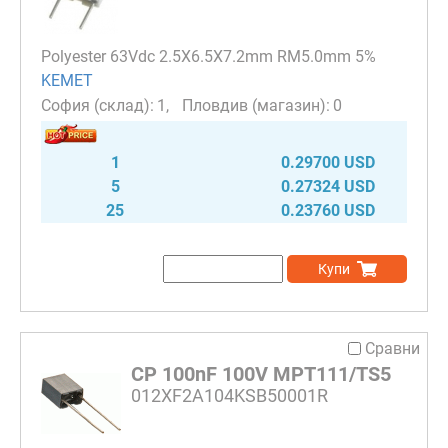
Polyester 63Vdc 2.5X6.5X7.2mm RM5.0mm 5%
KEMET
1
0
1
0.29700 USD
5
0.27324 USD
25
0.23760 USD
Купи
Сравни
CP 100nF 100V MPT111/TS5
012XF2A104KSB50001R