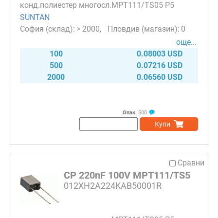
конд.полиестер многосл.MPT111/TS05 P5
SUNTAN
> 2000
0
още...
100
0.08003 USD
500
0.07216 USD
2000
0.06560 USD
Опак.
500
Купи
Сравни
CP 220nF 100V MPT111/TS5
012XH2A224KAB50001R