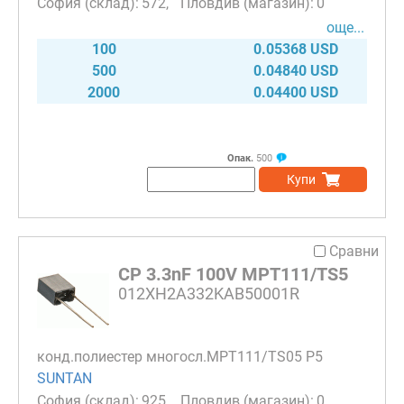
572
0
още...
100
0.05368 USD
500
0.04840 USD
2000
0.04400 USD
Опак.
500
Купи
Сравни
CP 3.3nF 100V MPT111/TS5
012XH2A332KAB50001R
конд.полиестер многосл.MPT111/TS05 P5
SUNTAN
925
0