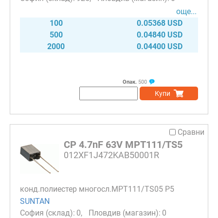
още...
100
0.05368 USD
500
0.04840 USD
2000
0.04400 USD
Опак.
500
Купи
Сравни
CP 4.7nF 63V MPT111/TS5
012XF1J472KAB50001R
конд.полиестер многосл.MPT111/TS05 P5
SUNTAN
0
0