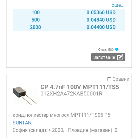
още...
100
0.05368 USD
500
0.04840 USD
2000
0.04400 USD
Опак.
500
Запитване
Сравни
CP 4.7nF 100V MPT111/TS5
012XH2A472KAB50001R
конд.полиестер многосл.MPT111/TS05 P5
SUNTAN
> 2000
0