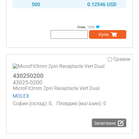
500
0.12546 USD
Опак.
1000
Купи
Сравни
430250200
43025-0200
MicroFit3mm 2pin Receptacle Vert Dual
MOLEX
0
0
Запитване