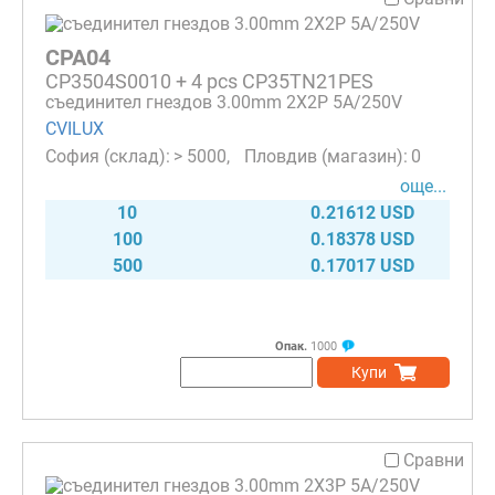
CPA04
CP3504S0010 + 4 pcs CP35TN21PES
съединител гнездов 3.00mm 2X2P 5A/250V
CVILUX
> 5000
0
още...
10
0.21612 USD
100
0.18378 USD
500
0.17017 USD
Опак.
1000
Купи
Сравни