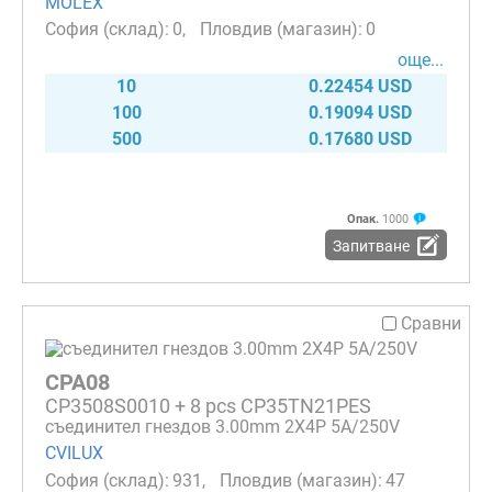
MOLEX
0
0
още...
10
0.22454 USD
100
0.19094 USD
500
0.17680 USD
Опак.
1000
Запитване
Сравни
CPA08
CP3508S0010 + 8 pcs CP35TN21PES
съединител гнездов 3.00mm 2X4P 5A/250V
CVILUX
931
47