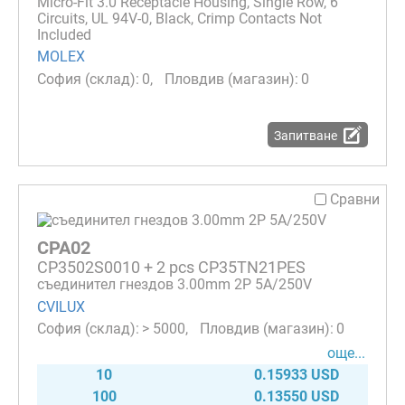
Micro-Fit 3.0 Receptacle Housing, Single Row, 6
Circuits, UL 94V-0, Black, Crimp Contacts Not
Included
MOLEX
0
0
Запитване
Сравни
CPA02
CP3502S0010 + 2 pcs CP35TN21PES
съединител гнездов 3.00mm 2P 5A/250V
CVILUX
> 5000
0
още...
10
0.15933 USD
100
0.13550 USD