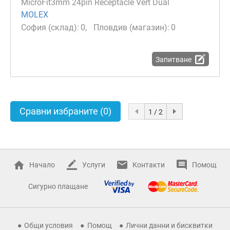
MicroFit3mm 24pin Receptacle Vert Dual
MOLEX
0
0
Запитване
Сравни избраните
(0)
1 / 2
Начало
Услуги
Контакти
Помощ
Сигурно плащане
Общи условия
Помощ
Лични данни и бисквитки