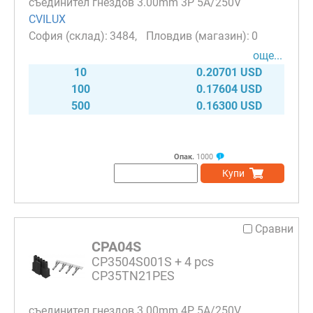
съединител гнездов 3.00mm 3P 5A/250V
CVILUX
3484
0
още...
10
0.20701 USD
100
0.17604 USD
500
0.16300 USD
Опак.
1000
Купи
Сравни
CPA04S
CP3504S001S + 4 pcs
CP35TN21PES
съединител гнездов 3.00mm 4P 5A/250V