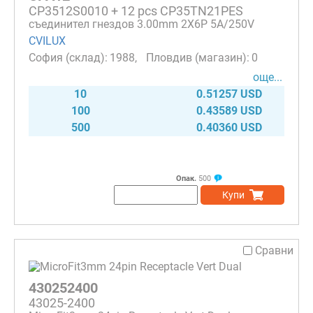
CP3512S0010 + 12 pcs CP35TN21PES
съединител гнездов 3.00mm 2X6P 5A/250V
CVILUX
1988
0
още...
10
0.51257 USD
100
0.43589 USD
500
0.40360 USD
Опак.
500
Купи
Сравни
430252400
43025-2400