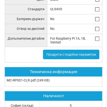
Стандарти
UL94V0
Батериен държач
No
Отвор за дисплей
No
Допълнителни детайли
For Raspberry Pi 1A, 1B,
Vented
Продукти с подобни параметри
Техническа информация
MC-RP001-CLR.pdf
(249 KB)
Наличност
София (склад)
5