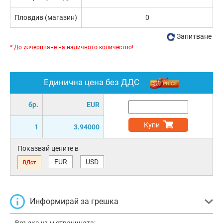
Пловдив (магазин)
0
Запитване
* До изчерпване на наличното количество!
Единична цена без ДДС
бр.
EUR
Купи
1
3.94000
Показвай цените в
EUR
USD
ВДст
Информирай за грешка
Връзка към страницата: