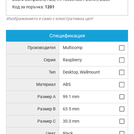
Код за поръчка:
1201
Изображението е само с илюстративна цел!
Спецификация
Производител
Multicomp
Серия
Raspberry
Тип
Desktop, Wallmount
Материал
ABS
Размер A
99.1 mm
Размер B
63.5 mm
Размер C
30.0 mm
Цвят
Black