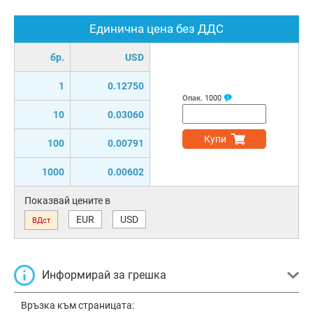
Единична цена без ДДС
бр.
USD
1
0.12750
Опак.
1000
10
0.03060
Купи
100
0.00791
1000
0.00602
Показвай цените в
EUR
USD
ВДст
Информирай за грешка
Връзка към страницата: