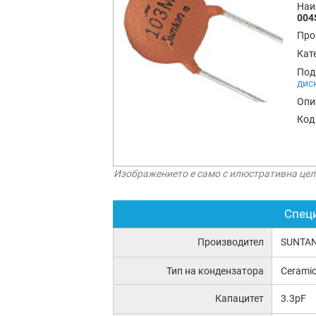
Наи
004
Про
Кат
Под
дис
Опи
Код
Изображението е само с илюстративна цел
Спец
Производител
SUNTA
Тип на кондензатора
Ceramic
Капацитет
3.3pF