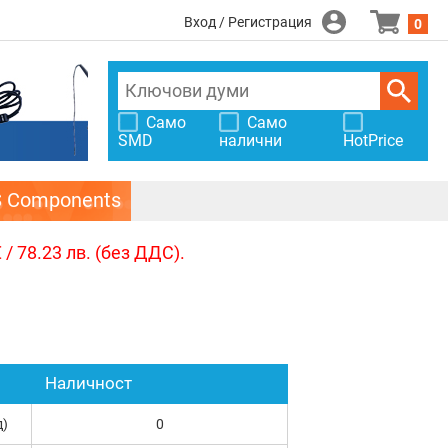
Вход / Регистрация
0
Само
Само
SMD
налични
HotPrice
S Components
/ 78.23 лв. (без ДДС).
Наличност
д)
0