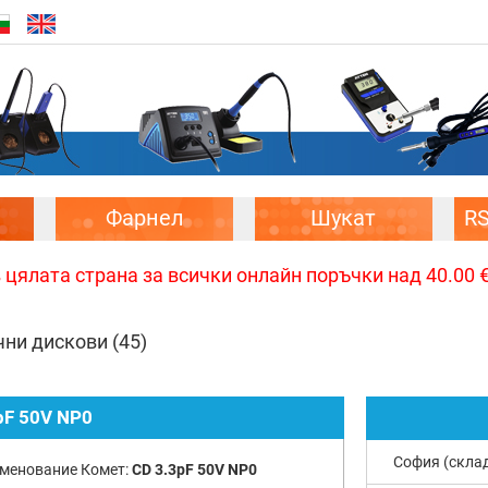
Фарнел
Шукат
R
цялата страна за всички онлайн поръчки над 40.00 € 
чни дискови
(45)
pF 50V NP0
София (скла
менование Комет:
CD 3.3pF 50V NP0