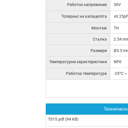
Работно напрежение
50V
Толеранс на капацитета
±0.25p
Монтаж
TH
Стъпка
2.54 m
Размери
Ø5.5 m
Температурни характеристики
NP0
Работна температура
-25°C ~
Техническ
TS15.pdf
(94 KB)