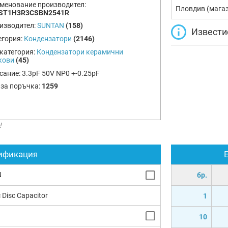
менование производител:
Пловдив (мага
ST1H3R3CSBN2541R
изводител:
SUNTAN
(158)
Извести
егория:
Кондензатори
(2146)
категория:
Кондензатори керамични
кови
(45)
сание:
3.3pF 50V NP0 +-0.25pF
 за поръчка:
1259
!
ификация
N
бр.
 Disc Capacitor
1
10