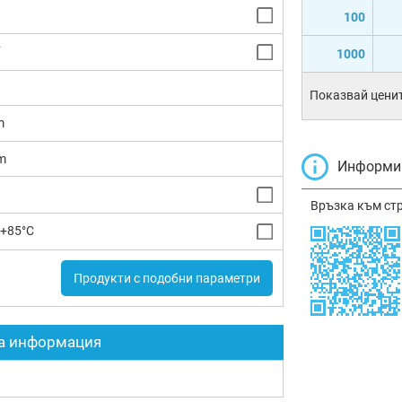
100
F
1000
Показвай ценит
m
m
Информир
Връзка към ст
 +85°C
Продукти с подобни параметри
а информация