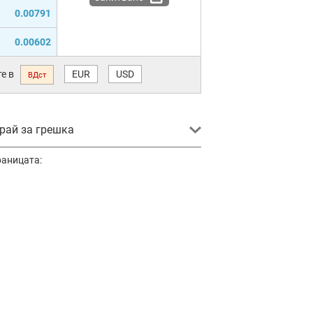
0.00791
0.00602
е в
EUR
USD
ВДст
ай за грешка
раницата: