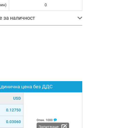
зин)
0
е за наличност
Единична цена без ДДС
USD
0.12750
Опак.
1000
0.03060
Запитване