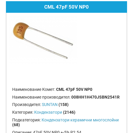
CML 47pF 50V NP0
Наименование Комет:
CML 47pF 50V NP0
Наименование производител:
008HH1H470JSBN2541R
Производител:
SUNTAN
(158)
Категория:
Кондензатори
(2146)
Подкатегория:
Кондензатори керамични многослойни
(68)
Описание:
47pF 50V NP0 +-5% P2.54