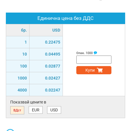
Единична цена без ДДС
бр.
USD
1
0.22475
Опак.
1000
10
0.04495
100
0.02877
Купи
1000
0.02427
4000
0.02247
Показвай цените в
EUR
USD
ВДст