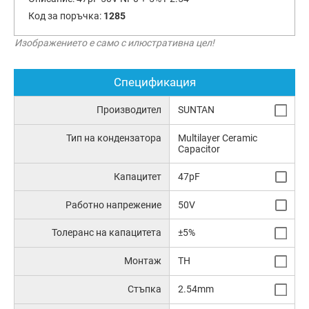
Код за поръчка:
1285
Изображението е само с илюстративна цел!
Спецификация
Производител
SUNTAN
Тип на кондензатора
Multilayer Ceramic
Capacitor
Капацитет
47pF
Работно напрежение
50V
Толеранс на капацитета
±5%
Монтаж
TH
Стъпка
2.54mm