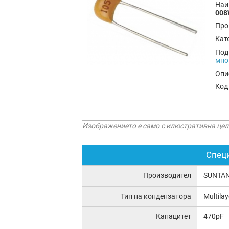
Наи
008
Про
Кат
Под
мно
Опи
Код
Изображението е само с илюстративна цел
Спец
Производител
SUNTA
Тип на кондензатора
Multila
Капацитет
470pF