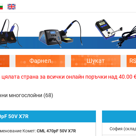
Фарнел
Шукат
R
цялата страна за всички онлайн поръчки над 40.00 € 
чни многослойни
(68)
pF 50V X7R
София (скла
менование Комет:
CML 470pF 50V X7R