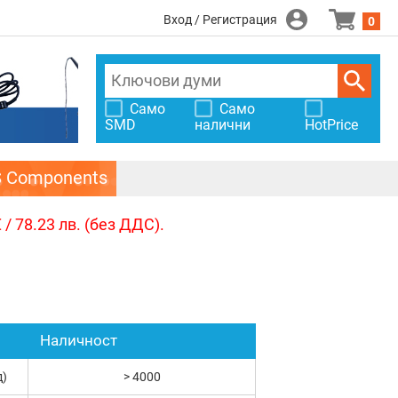
Вход / Регистрация
0
Само
Само
SMD
налични
HotPrice
S Components
/ 78.23 лв. (без ДДС).
Наличност
д)
> 4000