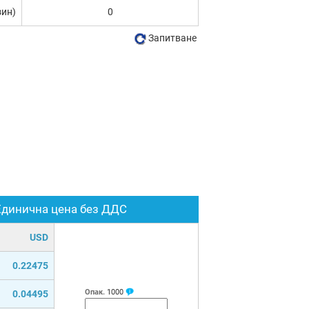
зин)
0
Запитване
Единична цена без ДДС
USD
0.22475
Опак.
1000
0.04495