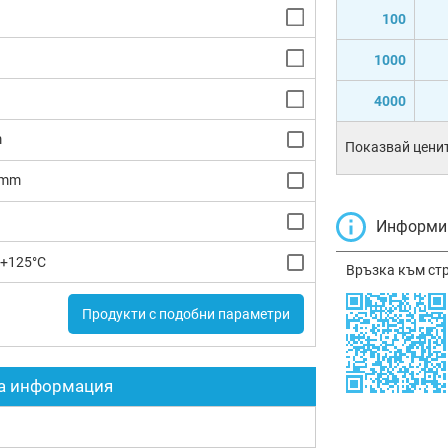
100
1000
4000
m
Показвай ценит
8mm
Информир
 +125°C
Връзка към ст
Продукти с подобни параметри
а информация