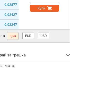
0.02877
Купи
0.02427
0.02247
е в
EUR
USD
ВДст
ай за грешка
раницата: