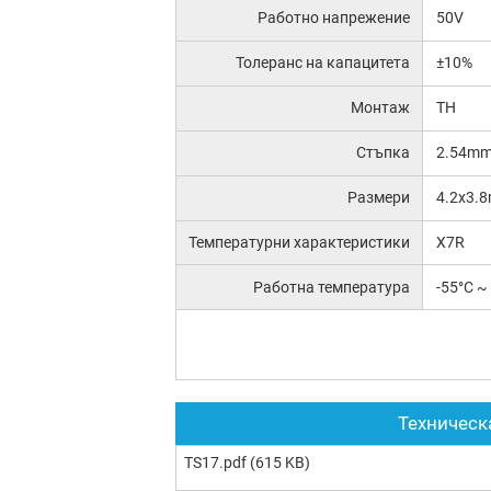
Работно напрежение
50V
Толеранс на капацитета
±10%
Монтаж
TH
Стъпка
2.54m
Размери
4.2x3.
Температурни характеристики
X7R
Работна температура
-55°C ~
Техническ
TS17.pdf
(615 KB)