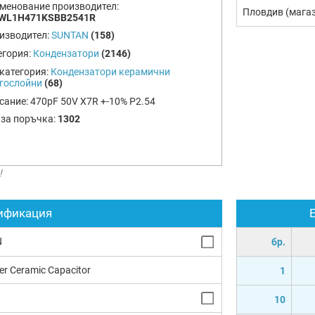
менование производител:
Пловдив (мага
WL1H471KSBB2541R
изводител:
SUNTAN
(158)
егория:
Кондензатори
(2146)
категория:
Кондензатори керамични
гослойни
(68)
сание:
470pF 50V X7R +-10% P2.54
 за поръчка:
1302
!
ификация
N
бр.
yer Ceramic Capacitor
1
10