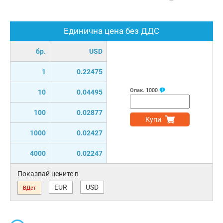
Единична цена без ДДС
бр.
USD
1
0.22475
Опак.
1000
10
0.04495
100
0.02877
Купи
1000
0.02427
4000
0.02247
Показвай цените в
EUR
USD
ВДст