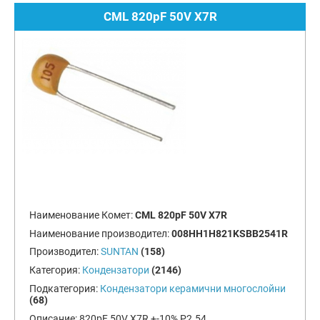
CML 820pF 50V X7R
Наименование Комет:
CML 820pF 50V X7R
Наименование производител:
008HH1H821KSBB2541R
Производител:
SUNTAN
(158)
Категория:
Кондензатори
(2146)
Подкатегория:
Кондензатори керамични многослойни
(68)
Описание:
820pF 50V X7R +-10% P2.54