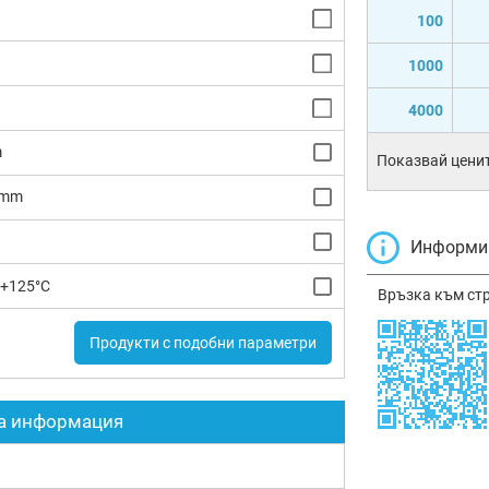
100
1000
4000
m
Показвай ценит
8mm
Информир
 +125°C
Връзка към ст
Продукти с подобни параметри
а информация