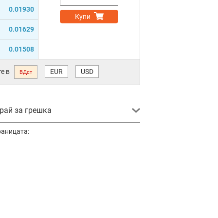
0.01930
Купи
0.01629
0.01508
е в
EUR
USD
ВДст
ай за грешка
раницата: