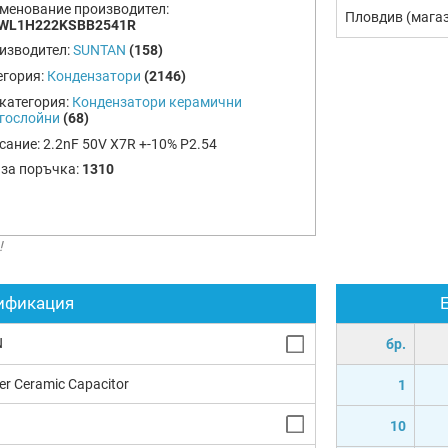
менование производител:
Пловдив (мага
WL1H222KSBB2541R
изводител:
SUNTAN
(158)
егория:
Кондензатори
(2146)
категория:
Кондензатори керамични
гослойни
(68)
сание:
2.2nF 50V X7R +-10% P2.54
 за поръчка:
1310
!
ификация
N
бр.
yer Ceramic Capacitor
1
10