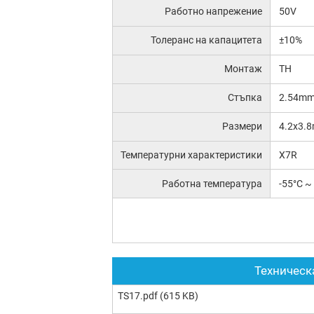
Работно напрежение
50V
Толеранс на капацитета
±10%
Монтаж
TH
Стъпка
2.54m
Размери
4.2x3.
Температурни характеристики
X7R
Работна температура
-55°C ~
Техническ
TS17.pdf
(615 KB)