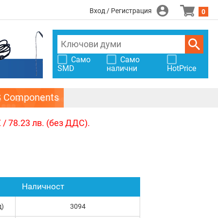
Вход / Регистрация
0
Само
Само
SMD
налични
HotPrice
S Components
/ 78.23 лв. (без ДДС).
Наличност
д)
3094