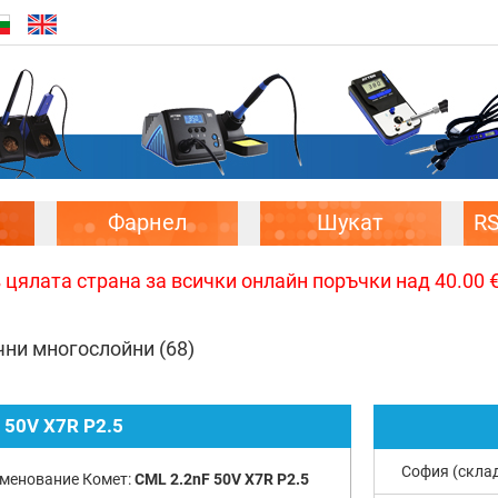
Фарнел
Шукат
R
цялата страна за всички онлайн поръчки над 40.00 € 
чни многослойни
(68)
 50V X7R P2.5
София (скла
менование Комет:
CML 2.2nF 50V X7R P2.5