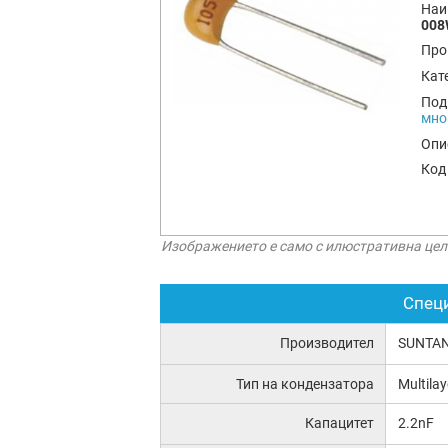
Наи
008
Про
Кат
Под
мно
Опи
Код
Изображението е само с илюстративна цел
Спец
Производител
SUNTA
Тип на кондензатора
Multila
Капацитет
2.2nF