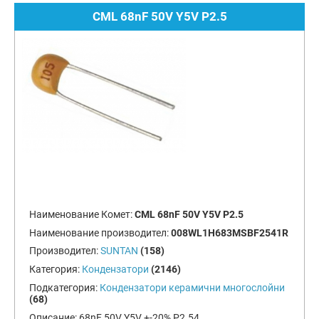
CML 68nF 50V Y5V P2.5
Наименование Комет:
CML 68nF 50V Y5V P2.5
Наименование производител:
008WL1H683MSBF2541R
Производител:
SUNTAN
(158)
Категория:
Кондензатори
(2146)
Подкатегория:
Кондензатори керамични многослойни
(68)
Описание:
68nF 50V Y5V +-20% P2.54