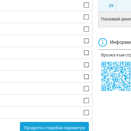
25
Показвай ценит
Информир
Връзка към ст
Продукти с подобни параметри