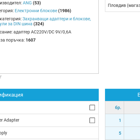
изводител:
ANG
(53)
Пловдив (мага
егория:
Електронни блокове
(1986)
категория:
Захранващи адаптери и блокове,
ули за DIN шина
(324)
сание:
адаптер AC220V/DC 9V/0,6A
 за поръчка:
1607
!
ификация
бр.
r Adapter
1
pply
5