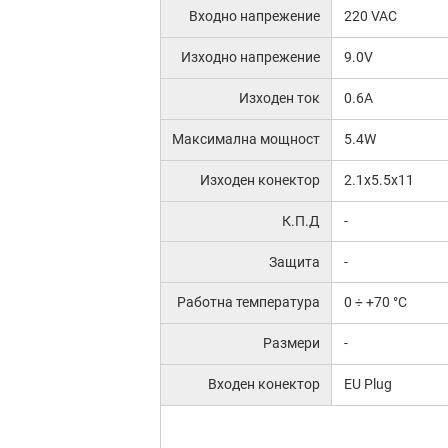
Входно напрежение
220 VAC
Изходно напрежение
9.0V
Изходен ток
0.6A
Максимална мощност
5.4W
Изходен конектор
2.1x5.5x11
К.П.Д
-
Защита
-
Работна температура
0 ÷ +70 °C
Размери
-
Входен конектор
EU Plug