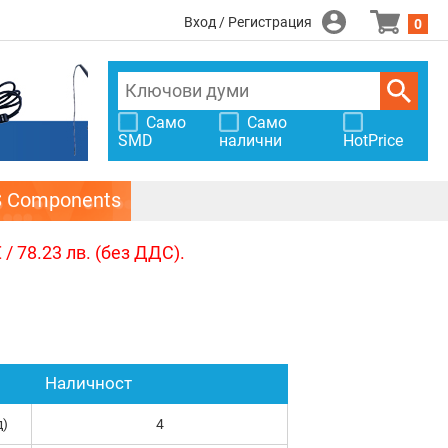
Вход / Регистрация
0
Само
Само
SMD
налични
HotPrice
S Components
/ 78.23 лв. (без ДДС).
Наличност
д)
4