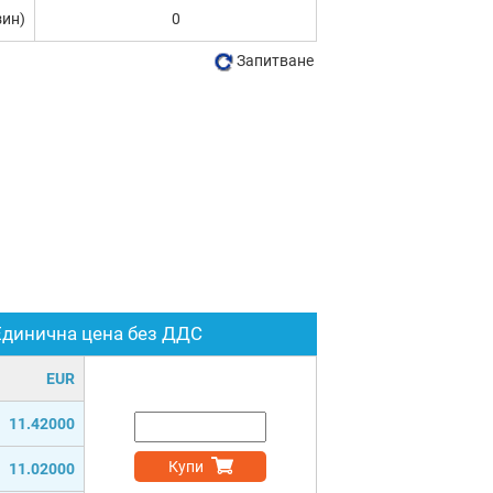
зин)
0
Запитване
Единична цена без ДДС
EUR
11.42000
Купи
11.02000