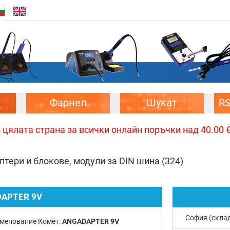
Фарнел
Шукат
R
цялата страна за всички онлайн поръчки над 40.00 € 
тери и блокове, модули за DIN шина
(324)
APTER 9V
София (скла
менование Комет:
ANGADAPTER 9V