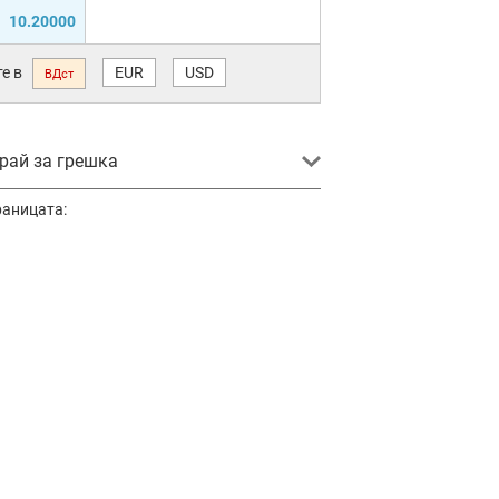
10.20000
е в
EUR
USD
ВДст
ай за грешка
раницата: