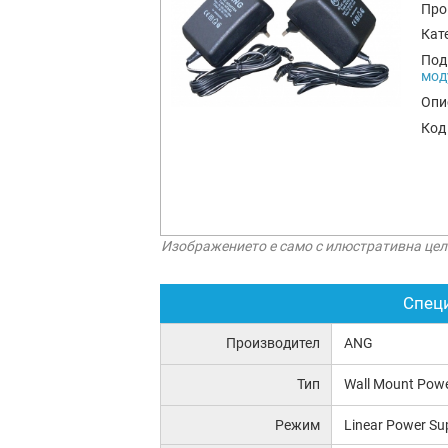
Про
Кат
Под
мод
Опи
Код
Изображението е само с илюстративна цел
Спец
Производител
ANG
Тип
Wall Mount Powe
Режим
Linear Power Su