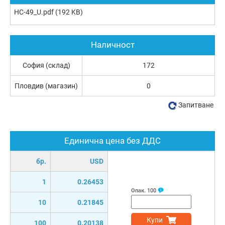
HC-49_U.pdf
(192 KB)
Наличност
София (склад)
172
Пловдив (магазин)
0
Запитване
Единична цена без ДДС
бр.
USD
1
0.26453
Опак.
100
10
0.21845
Купи
100
0.20138