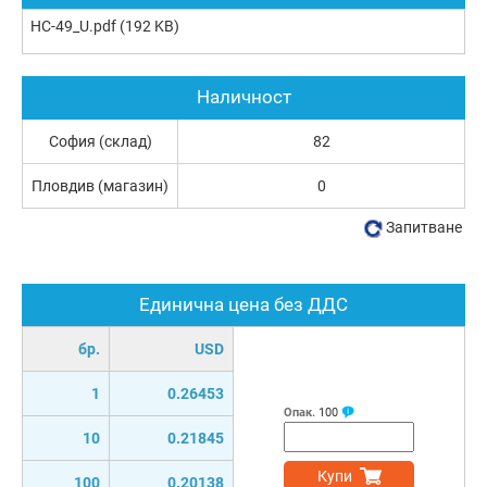
HC-49_U.pdf
(192 KB)
Наличност
София (склад)
82
Пловдив (магазин)
0
Запитване
Единична цена без ДДС
бр.
USD
1
0.26453
Опак.
100
10
0.21845
Купи
100
0.20138