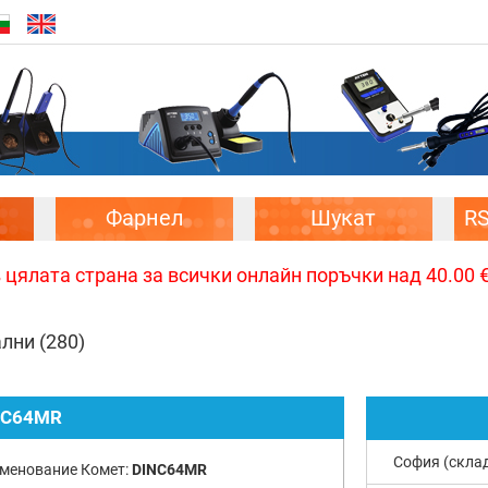
Фарнел
Шукат
R
цялата страна за всички онлайн поръчки над 40.00 € 
ални
(280)
NC64MR
София (скла
менование Комет:
DINC64MR