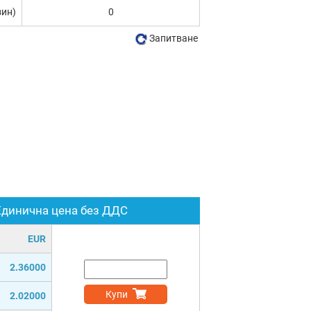
зин)
0
Запитване
Единична цена без ДДС
EUR
2.36000
Купи
2.02000