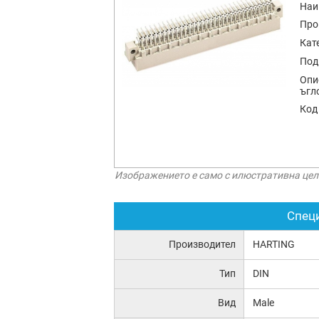
Наи
Про
Кат
Под
Опи
ъгл
Код
Изображението е само с илюстративна цел
Спец
Производител
HARTING
Тип
DIN
Вид
Male