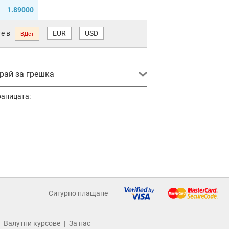
1.89000
е в
EUR
USD
ВДст
ай за грешка
раницата:
Сигурно плащане
Валутни курсове
За нас