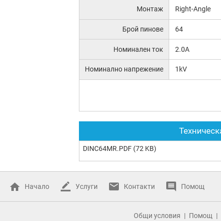
Монтаж
Right-Angle
Брой пинове
64
Номинален ток
2.0A
Номинално напрежение
1kV
Техническ
DINC64MR.PDF
(72 KB)
Начало
Услуги
Контакти
Помощ
Общи условия
Помощ