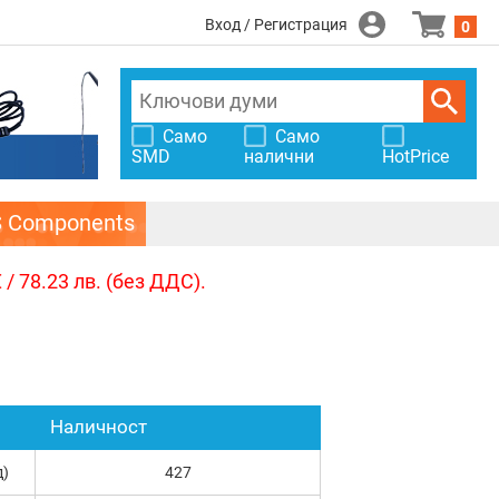
Вход / Регистрация
0
Само
Само
SMD
налични
HotPrice
S Components
/ 78.23 лв. (без ДДС).
Наличност
д)
427