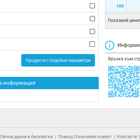
100
Показвай ценит
Информир
Връзка към ст
Продукти с подобни параметри
а информация
Лични данни и бисквитки
Помощ Означения клиент
Контакти