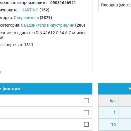
менование производител:
09031646921
Пловдив (мага
изводител:
HARTING
(152)
егория:
Съединители
(3879)
категория:
Съединители индустриални
(280)
сание:
съединител DIN 41612 C 64 A-C мъжки
ов
 за поръчка:
1811
!
ификация
бр.
1
10