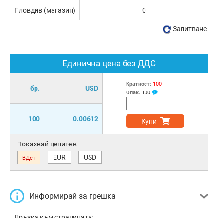
Пловдив (магазин)
0
Запитване
Единична цена без ДДС
Кратност:
100
бр.
USD
Опак.
100
100
0.00612
Купи
Показвай цените в
EUR
USD
ВДст
Информирай за грешка
Връзка към страницата: