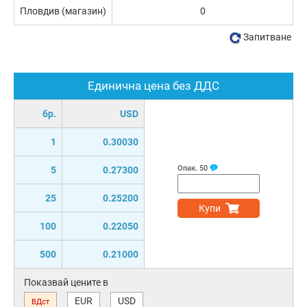
Пловдив (магазин)
0
Запитване
Единична цена без ДДС
бр.
USD
1
0.30030
Опак.
50
5
0.27300
25
0.25200
Купи
100
0.22050
500
0.21000
Показвай цените в
EUR
USD
ВДст