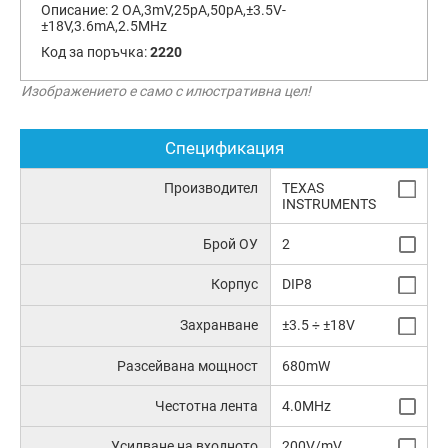
Описание:
2 OA,3mV,25pA,50pA,±3.5V-
±18V,3.6mA,2.5MHz
Код за поръчка:
2220
Изображението е само с илюстративна цел!
Спецификация
Производител
TEXAS
INSTRUMENTS
Брой ОУ
2
Корпус
DIP8
Захранване
±3.5 ÷ ±18V
Разсейвана мощност
680mW
Честотна лента
4.0MHz
Усилване на входното
200V/mV