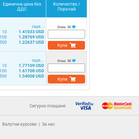
Единична цена без
Количество /
ДДС
Поръчай
още...
Опак.
50
10
1.41033 USD
100
1.28769 USD
500
1.22637 USD
Купи
още...
Опак.
50
10
1.77109 USD
100
1.61708 USD
500
1.54008 USD
Купи
Сигурно плащане
Валутни курсове
За нас