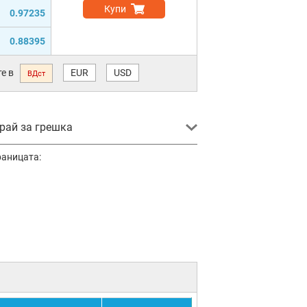
Купи
0.97235
0.88395
е в
EUR
USD
ВДст
ай за грешка
раницата: