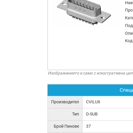
Наи
Про
Кат
Под
Опи
Код
Изображението е само с илюстративна цел
Спец
Производител
CVILUX
Тип
D-SUB
Брой Пинове
37