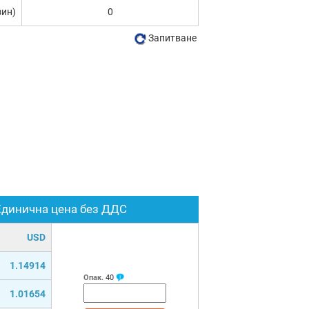
зин)
0
Запитване
Единична цена без ДДС
USD
1.14914
Опак.
40
1.01654