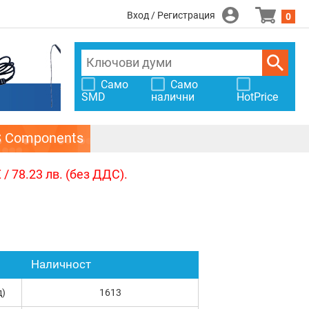
Вход / Регистрация
0
Само
Само
SMD
налични
HotPrice
S Components
/ 78.23 лв. (без ДДС).
Наличност
д)
1613