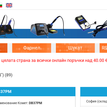
Фарнел
Шукат
R
цялата страна за всички онлайн поръчки над 40.00 € 
")
(89)
B37PM
София (скла
менование Комет:
DB37PM