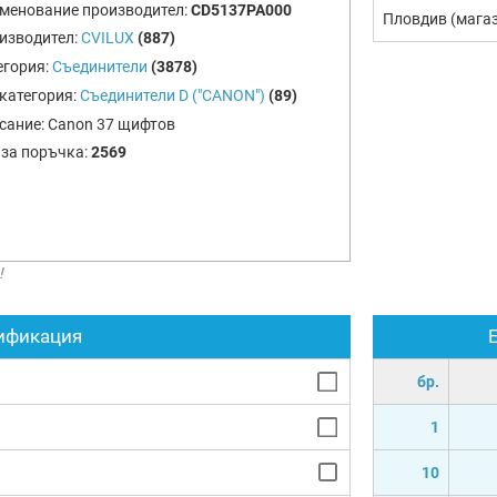
менование производител:
CD5137PA000
Пловдив (мага
изводител:
CVILUX
(887)
егория:
Съединители
(3878)
категория:
Съединители D ("CANON")
(89)
сание:
Canon 37 щифтов
 за поръчка:
2569
!
ификация
бр.
1
10