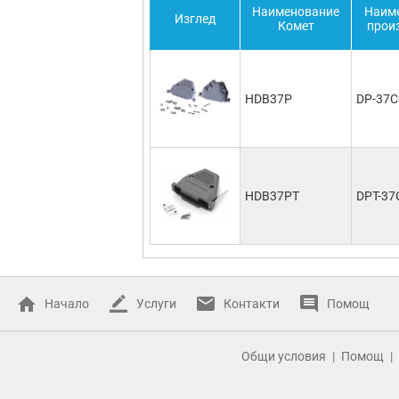
Наименование
Наим
Изглед
Комет
прои
HDB37P
DP-37C
HDB37PT
DPT-37
Начало
Услуги
Контакти
Помощ
Общи условия
Помощ