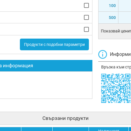
100
500
Показвай ценит
Продукти с подобни параметри
Информир
а информация
Връзка към ст
Свързани продукти