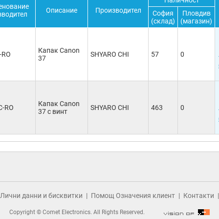
Наличност
енование
Описание
Производител
София
Пловдив
зводител
(склад)
(магазин)
Капак Canon
-RO
SHYARO CHI
57
0
37
Капак Canon
C-RO
SHYARO CHI
463
0
37 с винт
Лични данни и бисквитки
Помощ Означения клиент
Контакти
Copyright © Comet Electronics. All Rights Reserved.