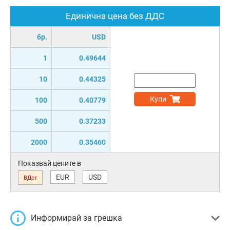
Единична цена без ДДС
бр.
USD
1
0.49644
10
0.44325
Купи
100
0.40779
500
0.37233
2000
0.35460
Показвай цените в
EUR
USD
ВДст
Информирай за грешка