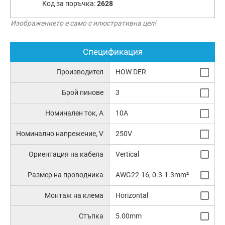
Код за поръчка:
2628
Изображението е само с илюстративна цел!
Спецификация
Производител
HOW DER
Брой пинове
3
Номинален ток, А
10A
Номинално напрежение, V
250V
Ориентация на кабела
Vertical
Размер на проводника
AWG22-16, 0.3-1.3mm²
Монтаж на клема
Horizontal
Стъпка
5.00mm