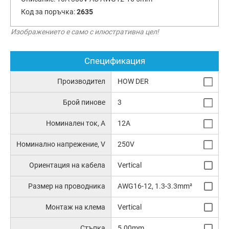
Код за поръчка:
2635
Изображението е само с илюстративна цел!
Спецификация
Производител
HOW DER
Брой пинове
3
Номинален ток, А
12A
Номинално напрежение, V
250V
Ориентация на кабела
Vertical
Размер на проводника
AWG16-12, 1.3-3.3mm²
Монтаж на клема
Vertical
Стъпка
5.00mm