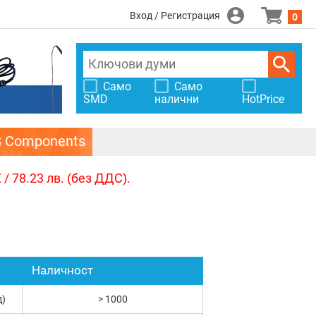
Вход / Регистрация
0
Само
Само
SMD
налични
HotPrice
S Components
/ 78.23 лв. (без ДДС).
Наличност
д)
> 1000