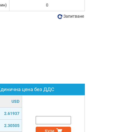
зин)
0
Запитване
Единична цена без ДДС
USD
2.61937
2.30505
Купи