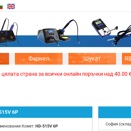
Фарнел
Шукат
R
цялата страна за всички онлайн поръчки над 40.00 € 
515V 6P
София (скла
менование Комет:
HD-515V 6P