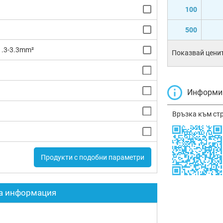
100
500
1.3-3.3mm²
Показвай ценит
Информир
Връзка към ст
Продукти с подобни параметри
а информация