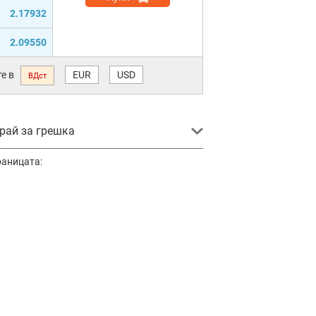
2.17932
2.09550
е в
EUR
USD
ВДст
ай за грешка
раницата: