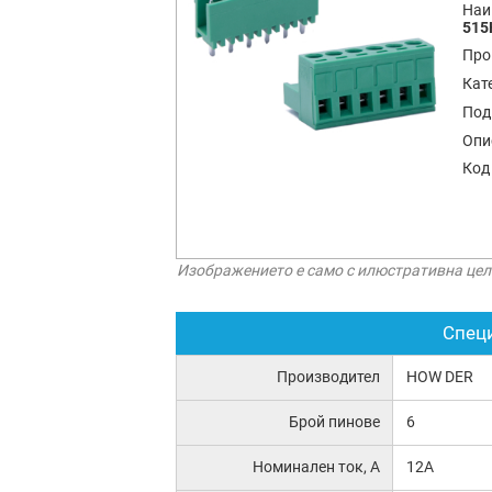
Наи
515
Про
Кат
Под
Опи
Код
Изображението е само с илюстративна цел
Спец
Производител
HOW DER
Брой пинове
6
Номинален ток, А
12A