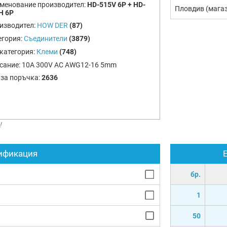
менование производител:
HD-515V 6P + HD-
Пловдив (мага
H 6P
изводител:
HOW DER
(87)
егория:
Съединители
(3879)
категория:
Клеми
(748)
сание:
10A 300V AC AWG12-16 5mm
 за поръчка:
2636
!
ификация
бр.
1
50