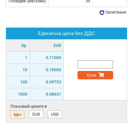
Пловдив (магазин)
39
Запитване
Единична цена без ДДС
бр.
EUR
1
0.11000
10
0.10000
Купи
100
0.09753
1000
0.08631
Показвай цените в
EUR
USD
ВДст