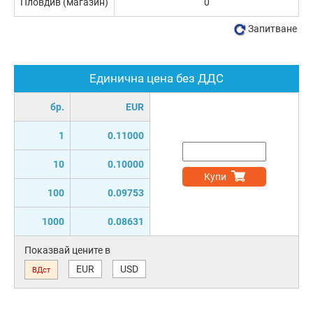
Пловдив (магазин)
0
Запитване
Единична цена без ДДС
бр.
EUR
1
0.11000
10
0.10000
Купи
100
0.09753
1000
0.08631
Показвай цените в
EUR
USD
ВДст