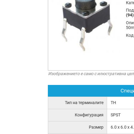
Кат
Под
(94)
Опи
50m
Код
Изображението е само с илюстративна цел
Спец
Тип на терминалите
TH
Конфигурация
SPST
Размер
6.0 x 6.0 x 