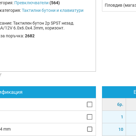
егория:
Превключватели
(564)
Пловдив (мага
категория:
Тактилни бутони и клавиатури
сание:
Тактилен бутон 2p SPST незад.
A/12V 6.0х6.0x4.3mm, хоризонт.
 за поръчка:
2682
!
ификация
бр.
1
4.4 mm
10