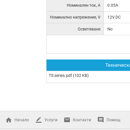
Номинален ток, А
0.05A
Номинално напрежение, V
12V DC
Осветяване
No
Техническ
TS series.pdf
(102 KB)
Начало
Услуги
Контакти
Помощ