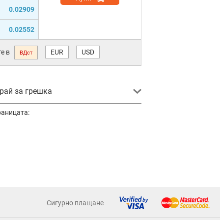
0.02909
0.02552
е в
EUR
USD
ВДст
ай за грешка
раницата:
Сигурно плащане