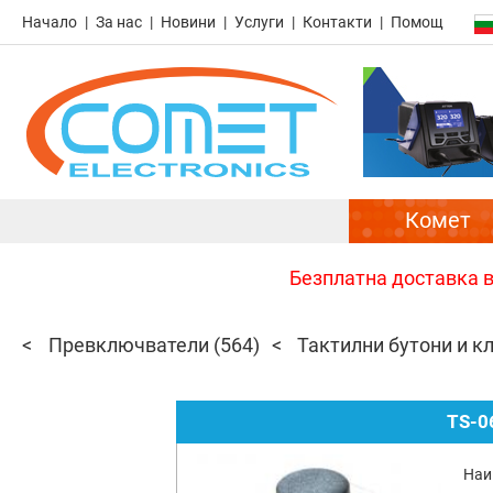
Начало
За нас
Новини
Услуги
Контакти
Помощ
Комет
Безплатна доставка в 
Превключватели
(564)
Тактилни бутони и к
TS-0
Наи