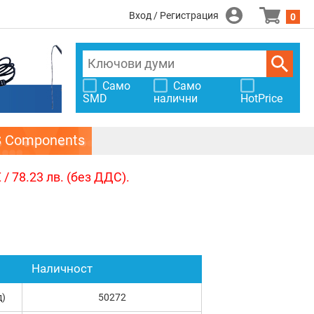
Вход / Регистрация
0
Само
Само
SMD
налични
HotPrice
S Components
/ 78.23 лв. (без ДДС).
Наличност
д)
50272