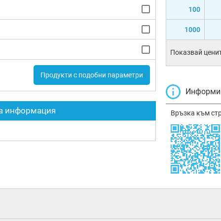
100
1000
Показвай ценит
Продукти с подобни параметри
Информир
а информация
Връзка към ст