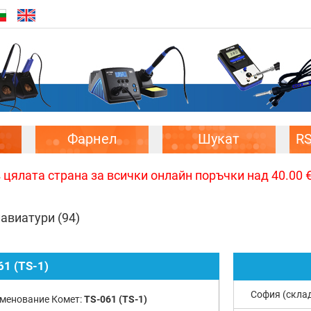
Фарнел
Шукат
R
цялата страна за всички онлайн поръчки над 40.00 € 
лавиатури
(94)
61 (TS-1)
София (скла
менование Комет:
TS-061 (TS-1)