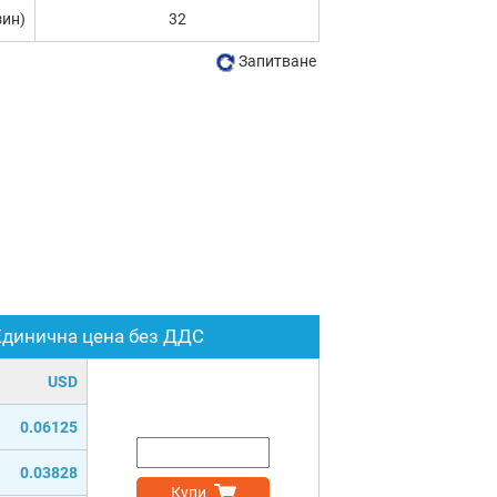
зин)
32
Запитване
Единична цена без ДДС
USD
0.06125
0.03828
Купи