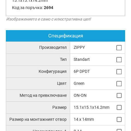
15.1x15.1x14.2mm
Код за поръчка:
2694
Изображението е само с илюстративна цел!
Спецификация
Производител
ZIPPY
Тип
Standart
Конфигурация
6P DPDT
Цвят
Green
Метод на превключване
ON-ON
Размер
15.1x15.1x14.2mm
Размер на монтажният отвор
14 x 14mm