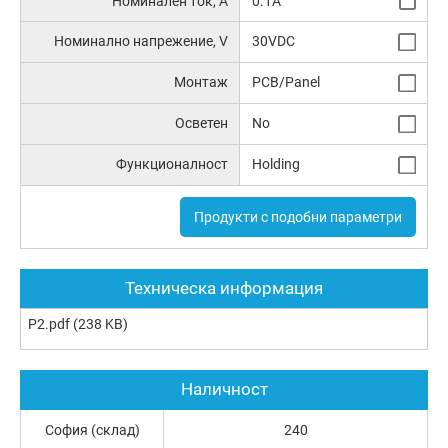
Номинален ток, А
0.1A
Номинално напрежение, V
30VDC
Монтаж
PCB/Panel
Осветен
No
Функционалност
Holding
Продукти с подобни параметри
Техническа информация
P2.pdf
(238 KB)
Наличност
София (склад)
240