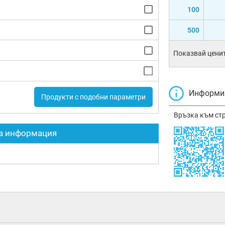
100
500
Показвай ценит
Информир
Продукти с подобни параметри
Връзка към ст
а информация