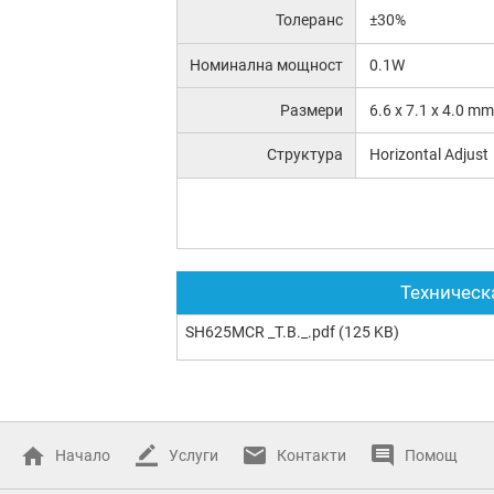
Толеранс
±30%
Номинална мощност
0.1W
Размери
6.6 x 7.1 x 4.0 mm
Структура
Horizontal Adjust
Техническ
SH625MCR _T.B._.pdf
(125 KB)
Начало
Услуги
Контакти
Помощ