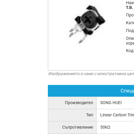
Наи
T.B.
Про
Кат
Под
Опи
хор
Код
Изображението е само с илюстративна цел
Спец
Производител
SONG HUEI
Тип
Linear Carbon Tr
Съпротивление
50kΩ