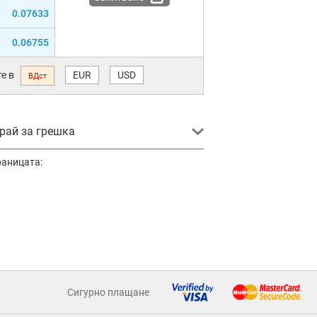
0.07633
0.06755
е в
EUR
USD
ВДст
ай за грешка
раницата:
Сигурно плащане