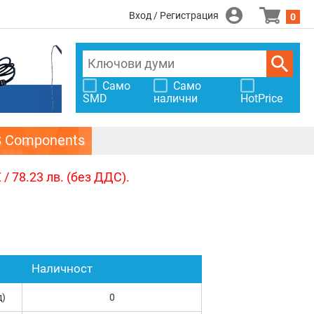
Вход / Регистрация
0
Само
Само
SMD
налични
HotPrice
S Components
/ 78.23 лв. (без ДДС).
Наличност
д)
0