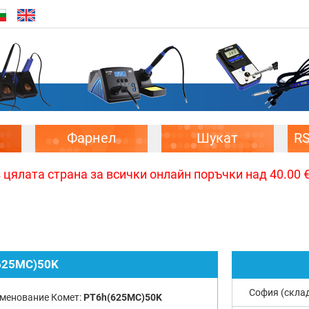
Фарнел
Шукат
R
цялата страна за всички онлайн поръчки над 40.00 € 
625MC)50K
София (скла
менование Комет:
PT6h(625MC)50K