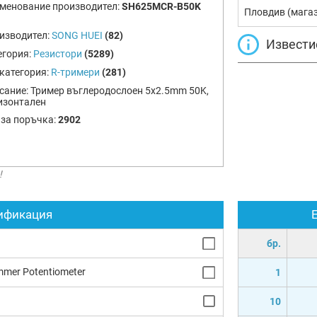
менование производител:
SH625MCR-B50K
Пловдив (мага
изводител:
SONG HUEI
(82)
Извести
егория:
Резистори
(5289)
категория:
R-тримери
(281)
сание:
Тример въглеродослоен 5x2.5mm 50K,
изонтален
 за поръчка:
2902
!
ификация
бр.
immer Potentiometer
1
10