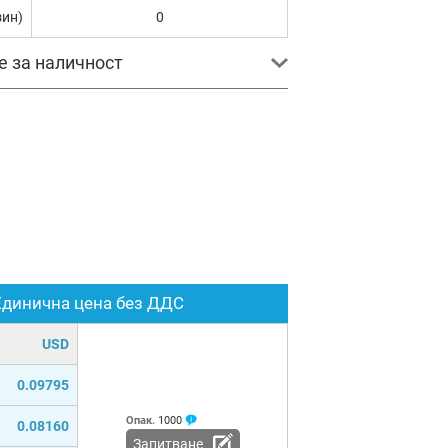
зин)
0
е за наличност
Единична цена без ДДС
USD
0.09795
Опак.
1000
0.08160
Запитване