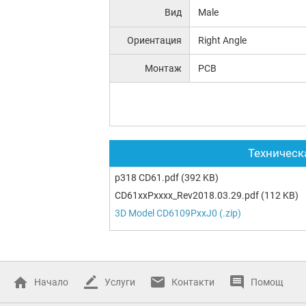
Вид
Male
Ориентация
Right Angle
Монтаж
PCB
Техническ
p318 CD61.pdf
(392 KB)
CD61xxPxxxx_Rev2018.03.29.pdf
(112 KB)
3D Model CD6109PxxJ0 (.zip)
Начало
Услуги
Контакти
Помощ