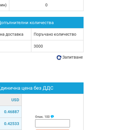
зин)
0
опълнителни количества
 на доставка
Поръчано количество
3000
Запитване
Единична цена без ДДС
USD
0.46887
Опак.
100
0.42533