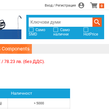
Вход / Регистрация
0
Само
Само
SMD
налични
HotPrice
S Components
/ 78.23 лв. (без ДДС).
Наличност
д)
> 5000