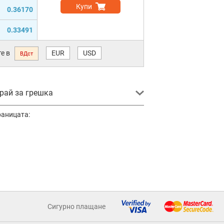
Купи
0.36170
0.33491
е в
EUR
USD
ВДст
ай за грешка
раницата:
Сигурно плащане