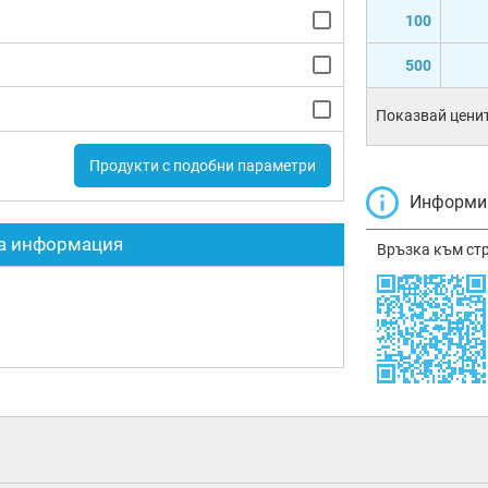
100
500
Показвай ценит
Продукти с подобни параметри
Информир
а информация
Връзка към ст