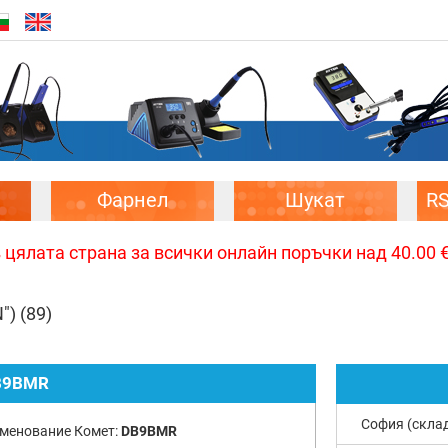
Фарнел
Шукат
R
цялата страна за всички онлайн поръчки над 40.00 € 
")
(89)
B9BMR
София (скла
менование Комет:
DB9BMR