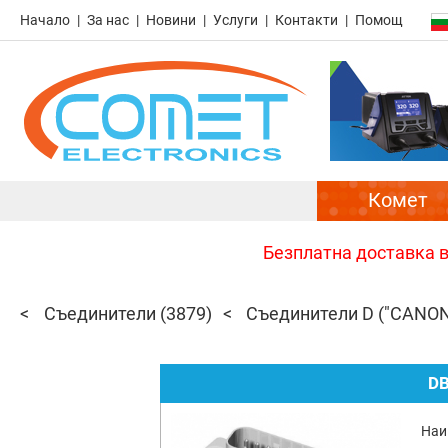
Начало
За нас
Новини
Услуги
Контакти
Помощ
Комет
Безплатна доставка в 
Съединители
(3879)
Съединители D ("CANON
D
Наи