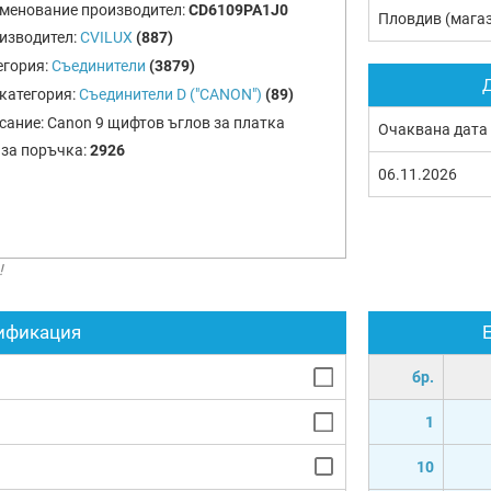
менование производител:
CD6109PA1J0
Пловдив (мага
изводител:
CVILUX
(887)
егория:
Съединители
(3879)
Д
категория:
Съединители D ("CANON")
(89)
сание:
Canon 9 щифтов ъглов за платка
Очаквана дата
 за поръчка:
2926
06.11.2026
!
ификация
бр.
1
10