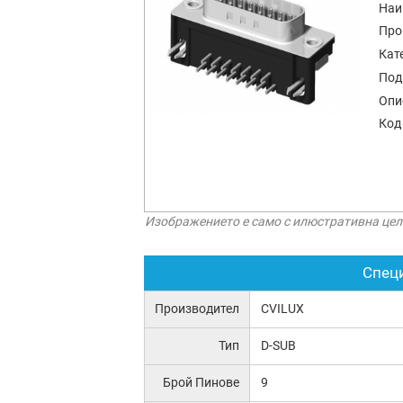
Наи
Про
Кат
Под
Опи
Код
Изображението е само с илюстративна цел
Спец
Производител
CVILUX
Тип
D-SUB
Брой Пинове
9