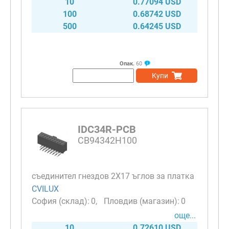
10
0.77094 USD
100
0.68742 USD
500
0.64245 USD
Опак.
60
Купи
IDC34R-PCB
CB94342H100
съединител гнездов 2X17 ъглов за платка
CVILUX
0
0
още...
10
0.72610 USD