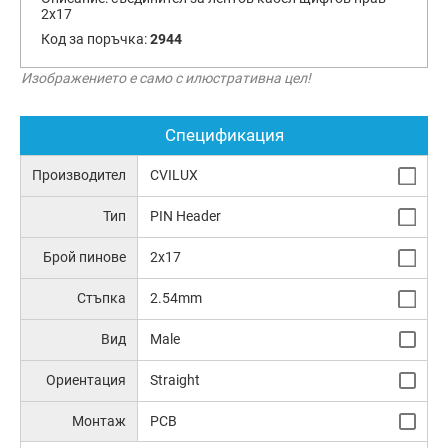
2х17
Код за поръчка:
2944
Изображението е само с илюстративна цел!
Спецификация
Производител
CVILUX
Тип
PIN Header
Брой пинове
2x17
Стъпка
2.54mm
Вид
Male
Ориентация
Straight
Монтаж
PCB