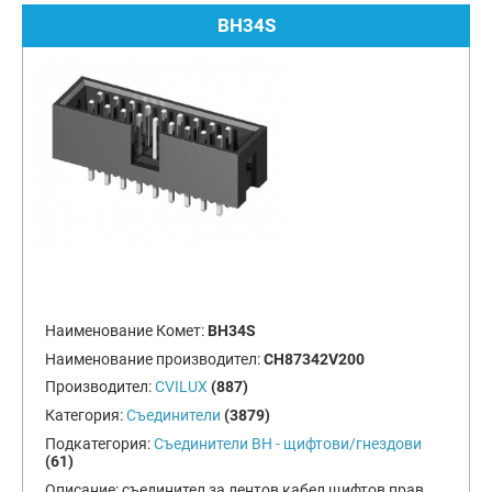
BH34S
Наименование Комет:
BH34S
Наименование производител:
CH87342V200
Производител:
CVILUX
(887)
Категория:
Съединители
(3879)
Подкатегория:
Съединители BH - щифтови/гнездови
(61)
Описание:
съединител за лентов кабел щифтов прав