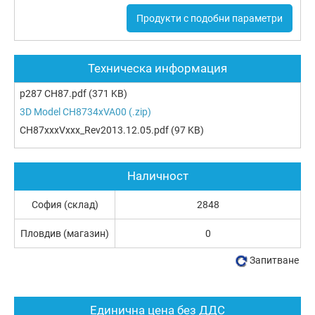
Продукти с подобни параметри
Техническа информация
p287 CH87.pdf
(371 KB)
3D Model CH8734xVA00 (.zip)
CH87xxxVxxx_Rev2013.12.05.pdf
(97 KB)
Наличност
София (склад)
2848
Пловдив (магазин)
0
Запитване
Единична цена без ДДС