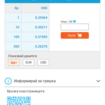
бр.
USD
1
0.35464
Опак.
100
10
0.30211
Купи
100
0.27583
500
0.26270
Показвай цените в
EUR
USD
ВДст
Информирай за грешка
Връзка към страницата: