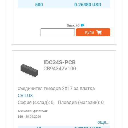
500
0.26480 USD
Опак.
60
Купи
IDC34S-PCB
CB94342V100
съединител гнездов 2X17 за платка
CVILUX
0
0
Очаквани доставки:
360
- 30.09.2026
още...