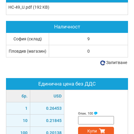
HC-49_U.pdf
(192 KB)
Наличност
София (склад)
9
Пловдив (магазин)
0
Запитване
Единична цена без ДДС
бр.
USD
1
0.26453
Опак.
100
10
0.21845
Купи
100
0.20138