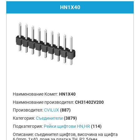
HN1X40
Наименование Комет:
HN1X40
Наименование производител:
CH31402V200
Производител:
CVILUX
(887)
Категория:
Съединители
(3879)
Подкатегория:
Рейки щифтови HN,HR
(114)
Описание:
съединител щифтов, височина на щифта
6,0mm, 1x40, прав за платка TH, Р2.54мм