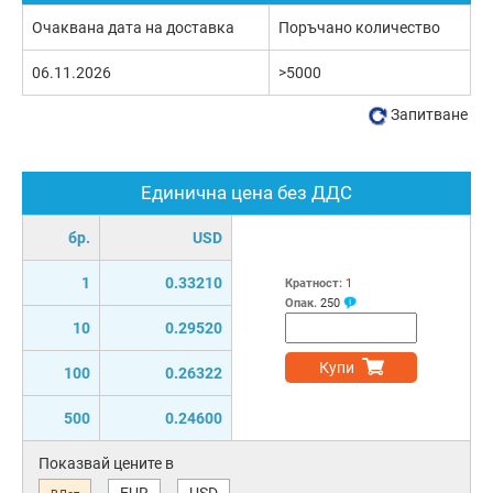
Очаквана дата на доставка
Поръчано количество
06.11.2026
>5000
Запитване
Единична цена без ДДС
бр.
USD
1
0.33210
Кратност:
1
Опак.
250
10
0.29520
Купи
100
0.26322
500
0.24600
Показвай цените в
EUR
USD