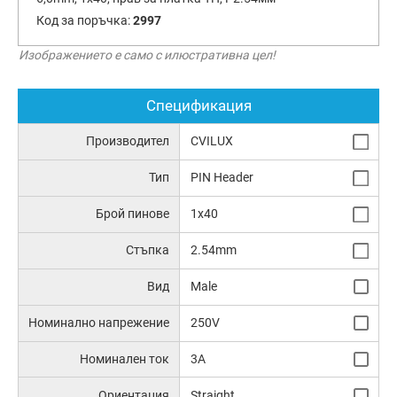
Код за поръчка:
2997
Изображението е само с илюстративна цел!
Спецификация
Производител
CVILUX
Тип
PIN Header
Брой пинове
1x40
Стъпка
2.54mm
Вид
Male
Номинално напрежение
250V
Номинален ток
3A
Ориентация
Straight