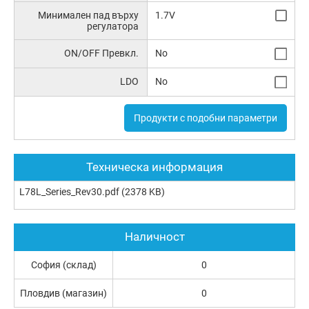
Минимален пад върху
1.7V
регулатора
ON/OFF Превкл.
No
LDO
No
Продукти с подобни параметри
Техническа информация
L78L_Series_Rev30.pdf
(2378 KB)
Наличност
София (склад)
0
Пловдив (магазин)
0