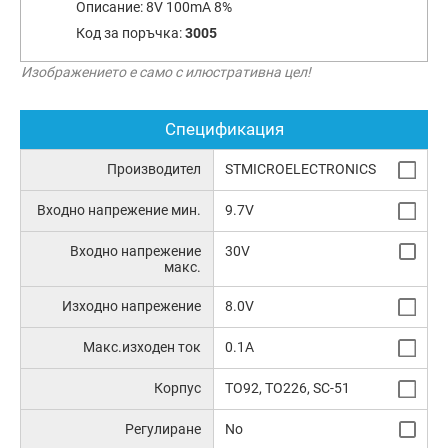
Описание:
8V 100mA 8%
Код за поръчка:
3005
Изображението е само с илюстративна цел!
Спецификация
Производител
STMICROELECTRONICS
Входно напрежение мин.
9.7V
Входно напрежение
30V
макс.
Изходно напрежение
8.0V
Макс.изходен ток
0.1A
Корпус
TO92, TO226, SC-51
Регулиране
No