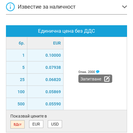
Известие за наличност
Единична цена без ДДС
бр.
EUR
1
0.10000
5
0.07938
Опак.
2000
Запитване
25
0.06820
100
0.05869
500
0.05590
Показвай цените в
EUR
USD
ВДст