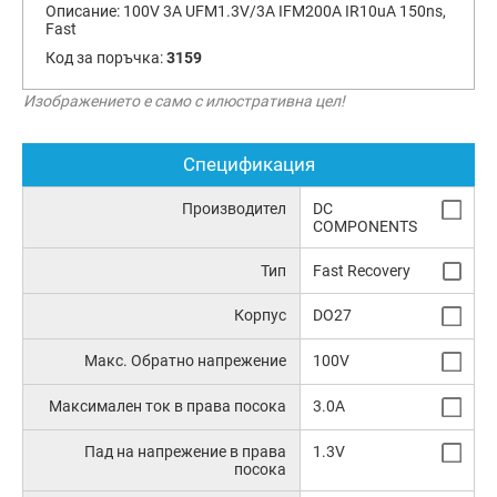
Описание:
100V 3A UFM1.3V/3A IFM200A IR10uA 150ns,
Fast
Код за поръчка:
3159
Изображението е само с илюстративна цел!
Спецификация
Производител
DC
COMPONENTS
Тип
Fast Recovery
Корпус
DO27
Макс. Обратно напрежение
100V
Максимален ток в права посока
3.0A
Пад на напрежение в права
1.3V
посока