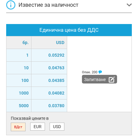
Известие за наличност
Единична цена без ДДС
бр.
USD
1
0.05292
10
0.04763
Опак.
200
Запитване
100
0.04385
1000
0.04082
5000
0.03780
Показвай цените в
EUR
USD
ВДст