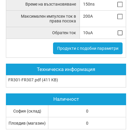
Време на възстановяване
150ns
Максимален импулсен ток в
200A
права посока
Обратен ток
10uA
Продукти с подобни параметри
Техническа информация
FR301-FR307.pdf
(411 KB)
Наличност
София (склад)
0
Пловдив (магазин)
0