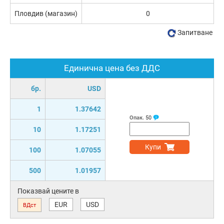
Пловдив (магазин)
0
Запитване
Единична цена без ДДС
бр.
USD
1
1.37642
Опак.
50
10
1.17251
Купи
100
1.07055
500
1.01957
Показвай цените в
EUR
USD
ВДст