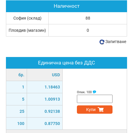
Наличност
София (склад)
88
Пловдив (магазин)
0
Запитване
Единична цена без ДДС
бр.
USD
1
1.18463
Опак.
100
5
1.00913
Купи
25
0.92138
100
0.87750