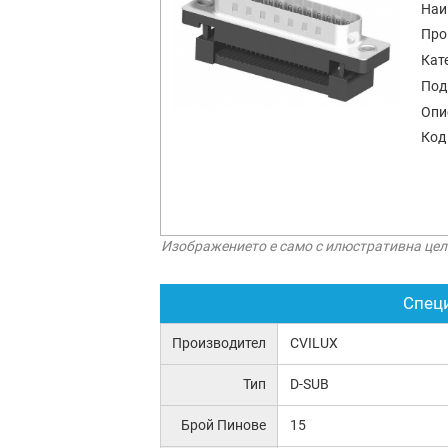
Наи
Про
Кат
Под
Опи
Код
Изображението е само с илюстративна цел
Спец
Производител
CVILUX
Тип
D-SUB
Брой Пинове
15