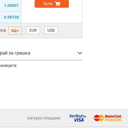
Купи
1.08601
0.98728
е в
EUR
USD
ВДст
ай за грешка
раницата:
Сигурно плащане