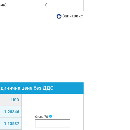
зин)
0
Запитване
Единична цена без ДДС
USD
1.28346
Опак.
70
1.13537