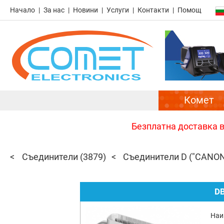
Начало
За нас
Новини
Услуги
Контакти
Помощ
Комет
Безплатна доставка в 
Съединители
(3879)
Съединители D ("CANON
D
Наи