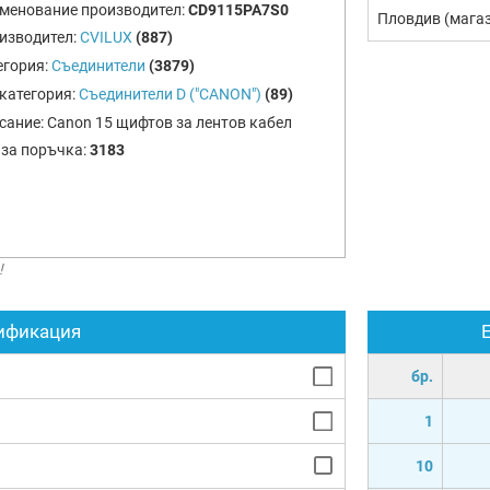
менование производител:
CD9115PA7S0
Пловдив (мага
изводител:
CVILUX
(887)
егория:
Съединители
(3879)
категория:
Съединители D ("CANON")
(89)
сание:
Canon 15 щифтов за лентов кабел
 за поръчка:
3183
!
ификация
бр.
1
10