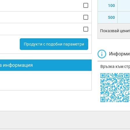
100
500
Показвай ценит
Продукти с подобни параметри
Информир
а информация
Връзка към ст