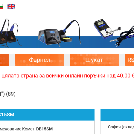
Фарнел
Шукат
R
цялата страна за всички онлайн поръчки над 40.00 € 
")
(89)
B15SM
София (скла
менование Комет:
DB15SM