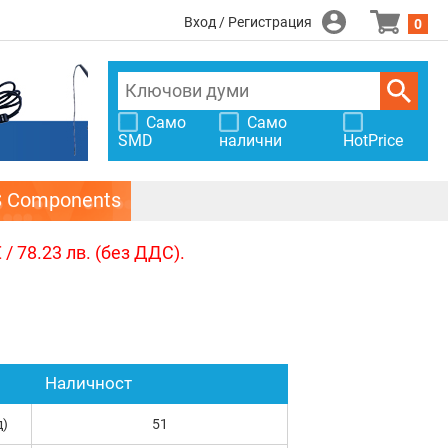
Вход / Регистрация
0
Само
Само
SMD
налични
HotPrice
S Components
/ 78.23 лв. (без ДДС).
Наличност
д)
51