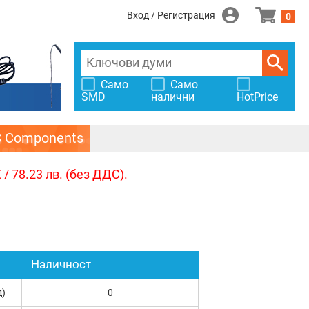
Вход / Регистрация
0
Само
Само
SMD
налични
HotPrice
S Components
/ 78.23 лв. (без ДДС).
Наличност
д)
0