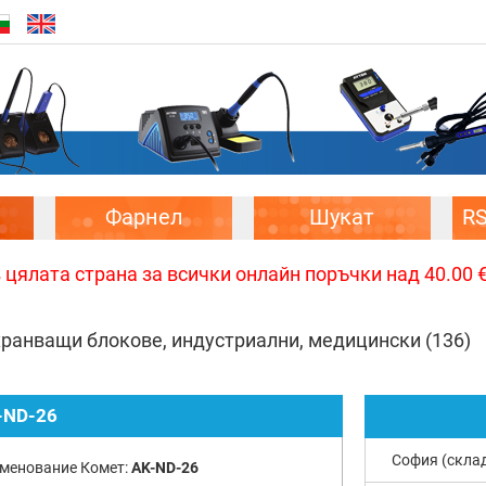
Фарнел
Шукат
R
цялата страна за всички онлайн поръчки над 40.00 € 
ранващи блокове, индустриални, медицински
(136)
-ND-26
София (скла
менование Комет:
AK-ND-26