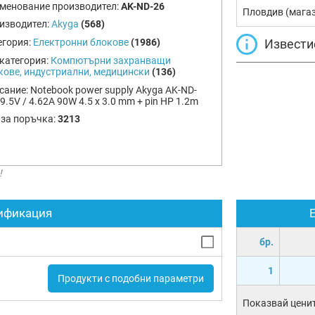
менование производител:
AK-ND-26
Пловдив (мага
изводител:
Akyga
(568)
Извести
егория:
Електронни блокове
(1986)
категория:
Компютърни захранващи
кове, индустриални, медицински
(136)
сание:
Notebook power supply Akyga AK-ND-
9.5V / 4.62A 90W 4.5 x 3.0 mm + pin HP 1.2m
 за поръчка:
3213
!
ификация
бр.
1
Продукти с подобни параметри
Показвай ценит