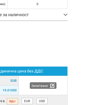
зин)
0
е за наличност
Единична цена без ДДС
EUR
Запитване
19.01000
е в
EUR
USD
ВДст