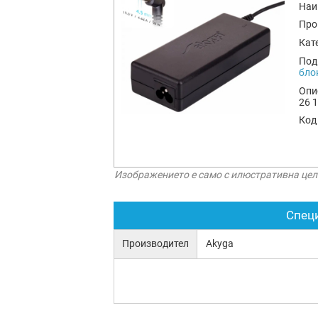
Наи
Про
Кат
Под
бло
Опи
26 1
Код
Изображението е само с илюстративна цел
Спец
Производител
Akyga