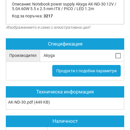
Описание:
Notebook power supply Akyga AK-ND-30 12V /
5.0A 60W 5.5 x 2.5 mm ITX / PICO / LED 1.2m
Код за поръчка:
3217
Изображението е само с илюстративна цел!
Спецификация
Производител
Akyga
Продукти с подобни параметри
Техническа информация
AK-ND-30.pdf
(449 KB)
Наличност