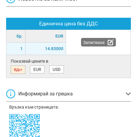
Единична цена без ДДС
бр.
EUR
Запитване
1
14.83000
Показвай цените в
EUR
USD
ВДст
Информирай за грешка
Връзка към страницата: