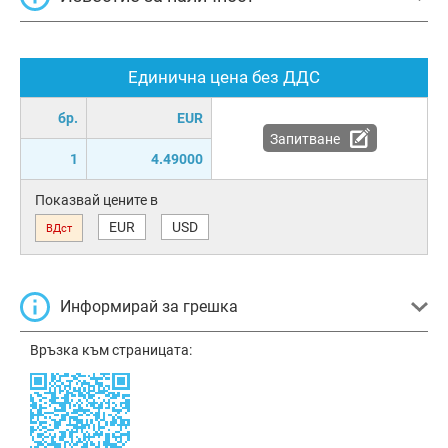
Единична цена без ДДС
бр.
EUR
Запитване
1
4.49000
Показвай цените в
EUR
USD
ВДст
Информирай за грешка
Връзка към страницата: