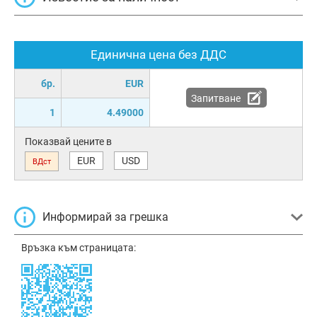
Единична цена без ДДС
бр.
EUR
Запитване
1
4.49000
Показвай цените в
EUR
USD
ВДст
Информирай за грешка
Връзка към страницата: