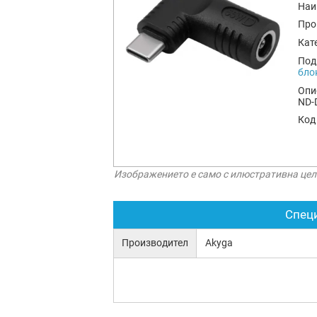
Наи
Про
Кат
Под
бло
Опи
ND-D
Код
Изображението е само с илюстративна цел
Спец
Производител
Akyga