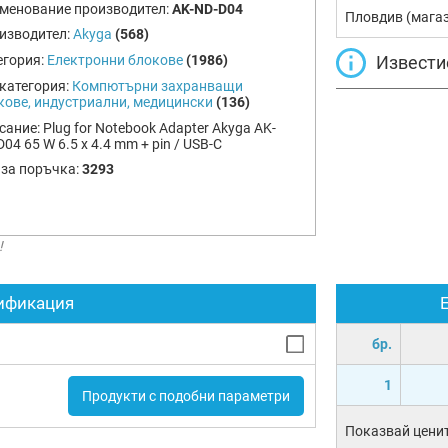
менование производител:
AK-ND-D04
Пловдив (мага
изводител:
Akyga
(568)
Извести
егория:
Електронни блокове
(1986)
категория:
Компютърни захранващи
кове, индустриални, медицински
(136)
сание:
Plug for Notebook Adapter Akyga AK-
04 65 W 6.5 x 4.4 mm + pin / USB-C
 за поръчка:
3293
!
ификация
бр.
1
Продукти с подобни параметри
Показвай ценит