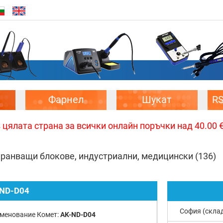
Фарнел
Шукат
R
цялата страна за всички онлайн поръчки над 40.00 € 
ранващи блокове, индустриални, медицински
(136)
ND-D04
София (скла
менование Комет:
AK-ND-D04