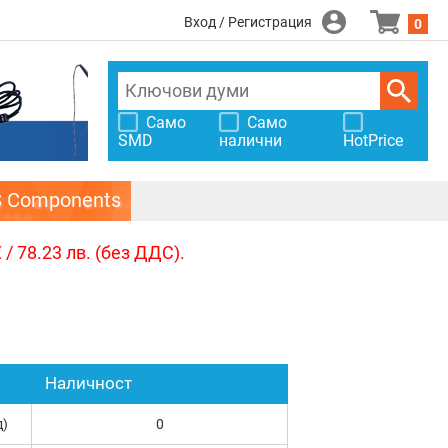
Вход / Регистрация
0
Само
Само
SMD
налични
HotPrice
S Components
/ 78.23 лв. (без ДДС).
Наличност
д)
0