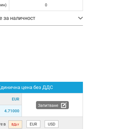
зин)
0
е за наличност
Единична цена без ДДС
EUR
Запитване
4.71000
е в
EUR
USD
ВДст