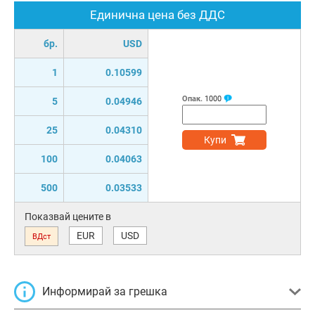
Единична цена без ДДС
бр.
USD
1
0.10599
Опак.
1000
5
0.04946
25
0.04310
Купи
100
0.04063
500
0.03533
Показвай цените в
EUR
USD
ВДст
Информирай за грешка