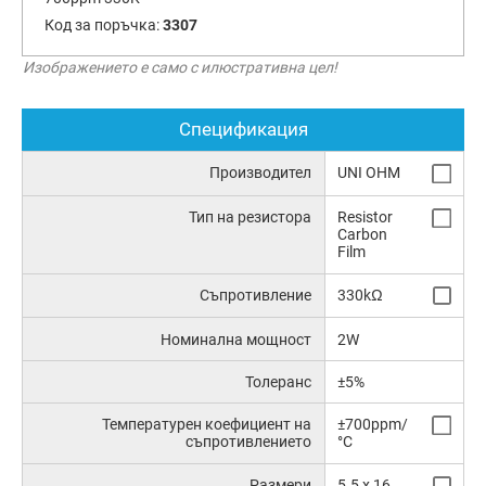
Код за поръчка:
3307
Изображението е само с илюстративна цел!
Спецификация
Производител
UNI OHM
Тип на резистора
Resistor
Carbon
Film
Съпротивление
330kΩ
Номинална мощност
2W
Толеранс
±5%
Температурен коефициент на
±700ppm/
съпротивлението
°C
Размери
5.5 x 16