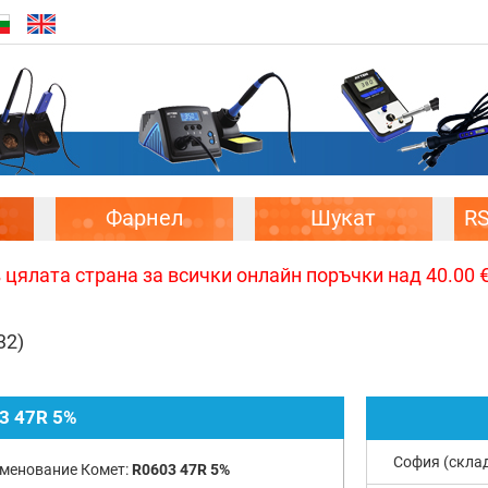
Фарнел
Шукат
R
цялата страна за всички онлайн поръчки над 40.00 € 
32)
3 47R 5%
София (скла
менование Комет:
R0603 47R 5%