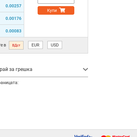
0.00257
Купи
0.00176
0.00083
е в
EUR
USD
ВДст
ай за грешка
раницата: