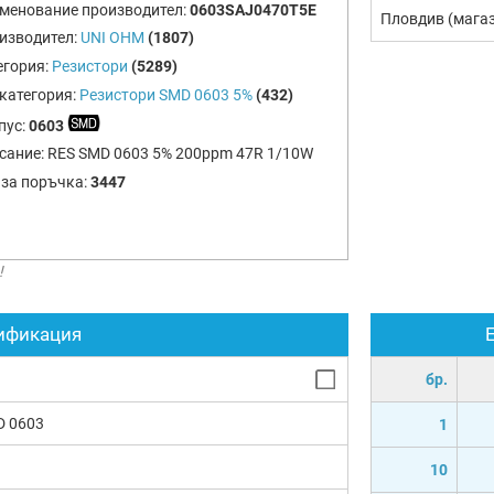
менование производител:
0603SAJ0470T5E
Пловдив (мага
изводител:
UNI OHM
(1807)
егория:
Резистори
(5289)
категория:
Резистори SMD 0603 5%
(432)
пус:
0603
сание:
RES SMD 0603 5% 200ppm 47R 1/10W
 за поръчка:
3447
!
ификация
бр.
D 0603
1
10