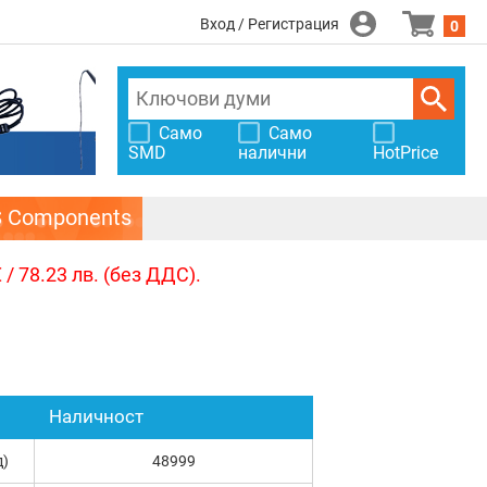
Вход / Регистрация
0
Само
Само
SMD
налични
HotPrice
S Components
/ 78.23 лв. (без ДДС).
Наличност
д)
48999