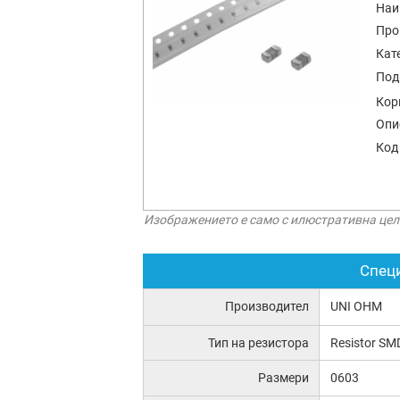
Наи
Про
Кат
Под
Кор
Опи
Код
Изображението е само с илюстративна цел
Спец
Производител
UNI OHM
Тип на резистора
Resistor SM
Размери
0603