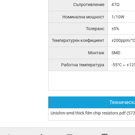
Съпротивление
47Ω
Номинална мощност
1/10W
Толеранс
±5%
Температурен коефициент
±200ppm/°
Монтаж
SMD
Работна температура
-55°C ~ +12
Техническ
Uniohm-smd thick film chip resistors.pdf
(572