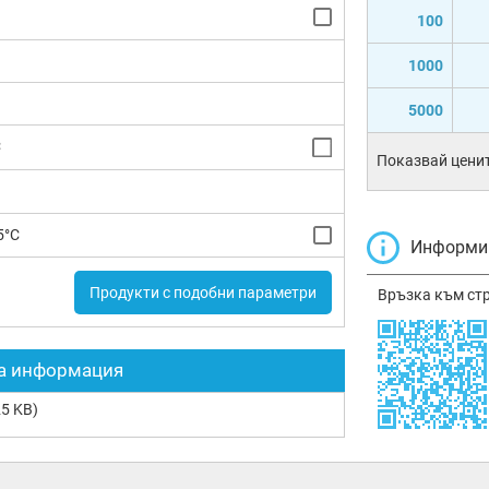
100
1000
5000
C
Показвай ценит
5°C
Информир
Продукти с подобни параметри
Връзка към ст
а информация
5 KB)