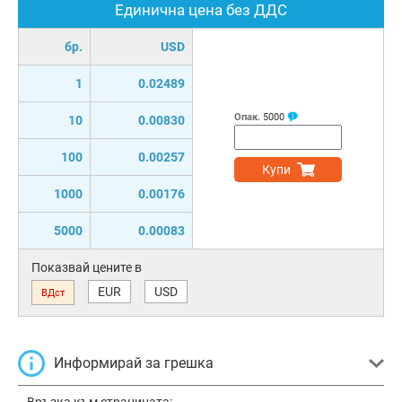
Единична цена без ДДС
бр.
USD
1
0.02489
Опак.
5000
10
0.00830
100
0.00257
Купи
1000
0.00176
5000
0.00083
Показвай цените в
EUR
USD
ВДст
Информирай за грешка
Връзка към страницата: