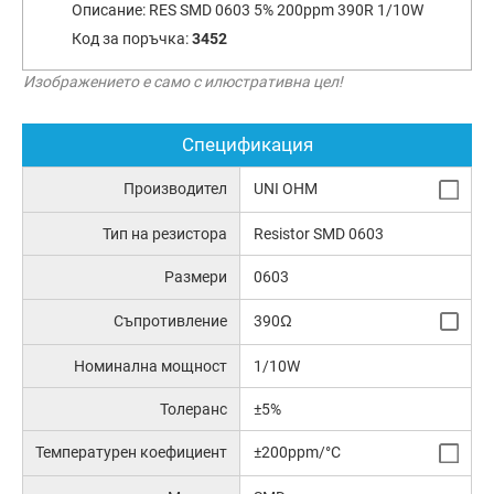
Описание:
RES SMD 0603 5% 200ppm 390R 1/10W
Код за поръчка:
3452
Изображението е само с илюстративна цел!
Спецификация
Производител
UNI OHM
Тип на резистора
Resistor SMD 0603
Размери
0603
Съпротивление
390Ω
Номинална мощност
1/10W
Толеранс
±5%
Температурен коефициент
±200ppm/°C