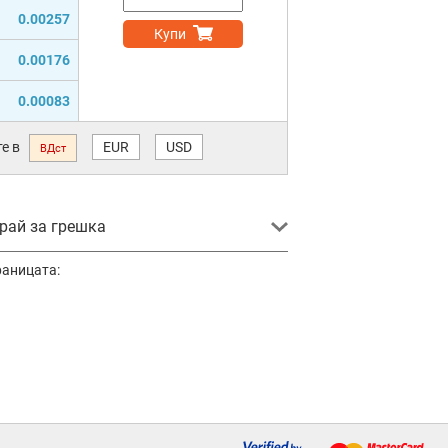
0.00257
Купи
0.00176
0.00083
е в
EUR
USD
ВДст
ай за грешка
раницата: