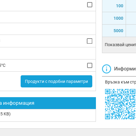
100
1000
5000
C
Показвай ценит
5°C
Информир
Продукти с подобни параметри
Връзка към ст
а информация
5 KB)