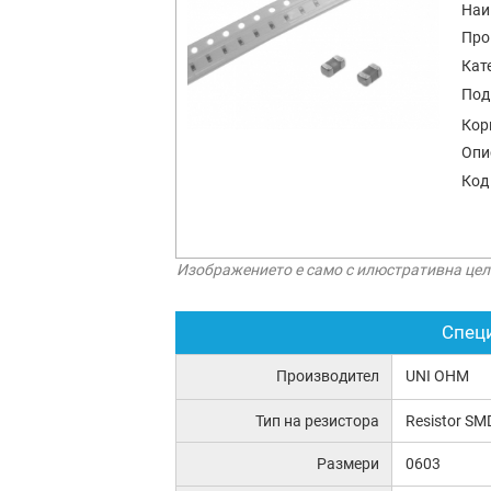
Наи
Про
Кат
Под
Кор
Опи
Код
Изображението е само с илюстративна цел
Спец
Производител
UNI OHM
Тип на резистора
Resistor SM
Размери
0603