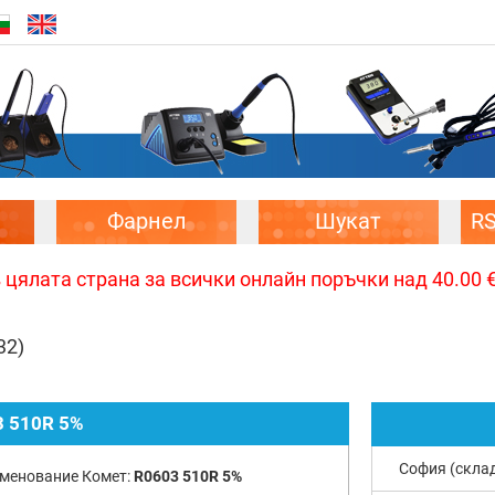
Фарнел
Шукат
R
цялата страна за всички онлайн поръчки над 40.00 € 
32)
 510R 5%
София (скла
менование Комет:
R0603 510R 5%