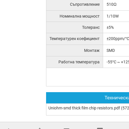
Съпротивление
510Ω
Номинална мощност
1/10W
Толеранс
±5%
Температурен коефициент
±200ppm/°
Монтаж
SMD
Работна температура
-55°C ~ +12
Техническ
Uniohm-smd thick film chip resistors.pdf
(572