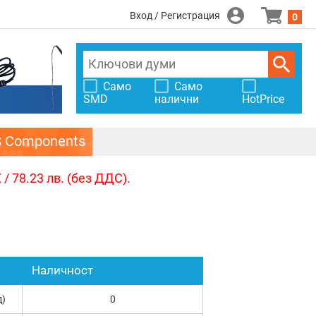
Вход / Регистрация
0
Само
Само
SMD
налични
HotPrice
S Components
/ 78.23 лв. (без ДДС).
Наличност
д)
0