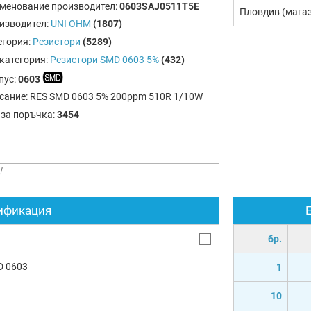
менование производител:
0603SAJ0511T5E
Пловдив (мага
изводител:
UNI OHM
(1807)
егория:
Резистори
(5289)
категория:
Резистори SMD 0603 5%
(432)
пус:
0603
сание:
RES SMD 0603 5% 200ppm 510R 1/10W
 за поръчка:
3454
!
ификация
бр.
D 0603
1
10