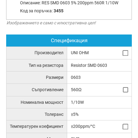
Описание:
RES SMD 0603 5% 200ppm 560R 1/10W
Код за поръчка:
3455
Изображението е само с илюстративна цел!
Спецификация
Производител
UNI OHM
Тип на резистора
Resistor SMD 0603
Размери
0603
Съпротивление
560Ω
Номинална мощност
1/10W
Толеранс
±5%
Температурен коефициент
±200ppm/°C