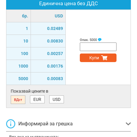
Единична цена без ДДС
бр.
USD
1
0.02489
Опак.
5000
10
0.00830
100
0.00257
Купи
1000
0.00176
5000
0.00083
Показвай цените в
EUR
USD
ВДст
Информирай за грешка
Връзка към страницата: