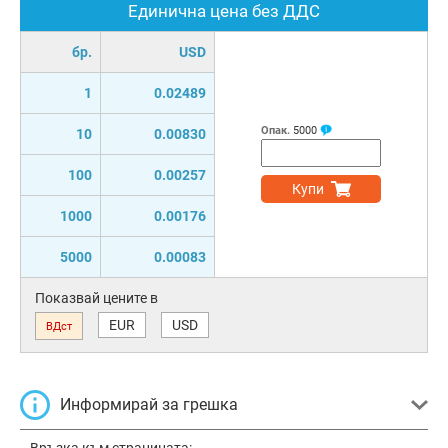
Единична цена без ДДС
бр.
USD
1
0.02489
Опак.
5000
10
0.00830
100
0.00257
Купи
1000
0.00176
5000
0.00083
Показвай цените в
EUR
USD
ВДст
Информирай за грешка
Връзка към страницата: