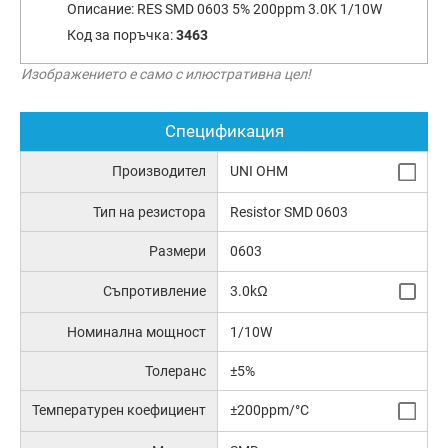
Описание:
RES SMD 0603 5% 200ppm 3.0K 1/10W
Код за поръчка:
3463
Изображението е само с илюстративна цел!
Спецификация
Производител
UNI OHM
Тип на резистора
Resistor SMD 0603
Размери
0603
Съпротивление
3.0kΩ
Номинална мощност
1/10W
Толеранс
±5%
Температурен коефициент
±200ppm/°C