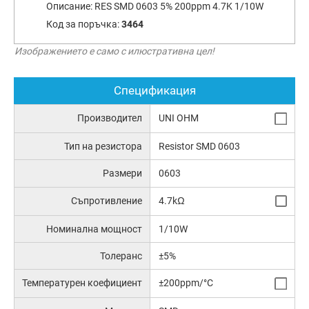
Описание:
RES SMD 0603 5% 200ppm 4.7K 1/10W
Код за поръчка:
3464
Изображението е само с илюстративна цел!
Спецификация
Производител
UNI OHM
Тип на резистора
Resistor SMD 0603
Размери
0603
Съпротивление
4.7kΩ
Номинална мощност
1/10W
Толеранс
±5%
Температурен коефициент
±200ppm/°C