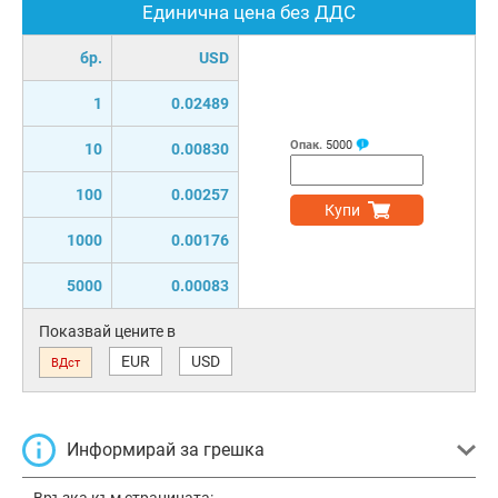
Единична цена без ДДС
бр.
USD
1
0.02489
Опак.
5000
10
0.00830
100
0.00257
Купи
1000
0.00176
5000
0.00083
Показвай цените в
EUR
USD
ВДст
Информирай за грешка
Връзка към страницата: