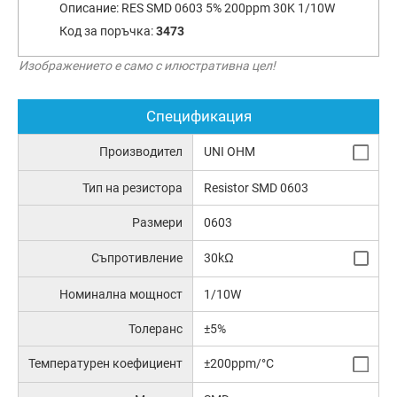
Описание:
RES SMD 0603 5% 200ppm 30K 1/10W
Код за поръчка:
3473
Изображението е само с илюстративна цел!
Спецификация
Производител
UNI OHM
Тип на резистора
Resistor SMD 0603
Размери
0603
Съпротивление
30kΩ
Номинална мощност
1/10W
Толеранс
±5%
Температурен коефициент
±200ppm/°C