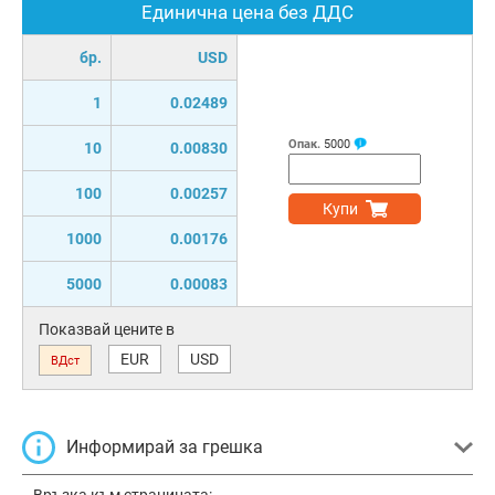
Единична цена без ДДС
бр.
USD
1
0.02489
Опак.
5000
10
0.00830
100
0.00257
Купи
1000
0.00176
5000
0.00083
Показвай цените в
EUR
USD
ВДст
Информирай за грешка
Връзка към страницата: