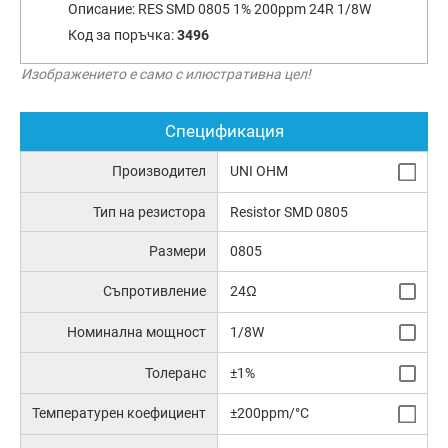
Описание:
RES SMD 0805 1% 200ppm 24R 1/8W
Код за поръчка:
3496
Изображението е само с илюстративна цел!
Спецификация
Производител
UNI OHM
Тип на резистора
Resistor SMD 0805
Размери
0805
Съпротивление
24Ω
Номинална мощност
1/8W
Толеранс
±1%
Температурен коефициент
±200ppm/°C